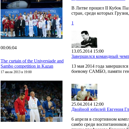
В Литве прошел II Кубок Па
стран, среди которых Грузия
1
00:06:04
13.05.2014 15:00
Завершился командный чем
The curtain of the Universiade and
Sambo competition in Kazan
13 мая 2014 года завершилс
боевому САМБО, памяти ген
17 июля 2013 в 19:00
25.04.2014 12:00
Двойной юбилей Евгения Гл
6 апреля в спортивном ком
самбо среди воспитанников 