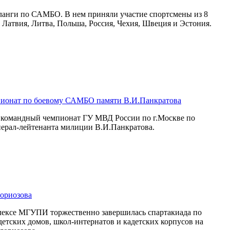
ланги по САМБО. В нем приняли участие спортсмены из 8
, Латвия, Литва, Польша, Россия, Чехия, Швеция и Эстония.
пионат по боевому САМБО памяти В.И.Панкратова
я командный чемпионат ГУ МВД России по г.Москве по
ерал-лейтенанта милиции В.И.Панкратова.
ориозова
плексе МГУПИ торжественно завершилась спартакиада по
детских домов, школ-интернатов и кадетских корпусов на