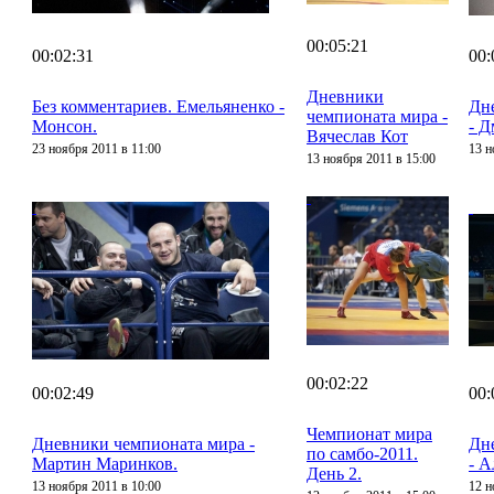
00:05:21
00:02:31
00:
Дневники
Без комментариев. Емельяненко -
Дн
чемпионата мира -
Монсон.
- 
Вячеслав Кот
23 ноября 2011 в 11:00
13 н
13 ноября 2011 в 15:00
00:02:22
00:02:49
00:
Чемпионат мира
Дневники чемпионата мира -
Дн
по самбо-2011.
Мартин Маринков.
- А
День 2.
13 ноября 2011 в 10:00
12 н