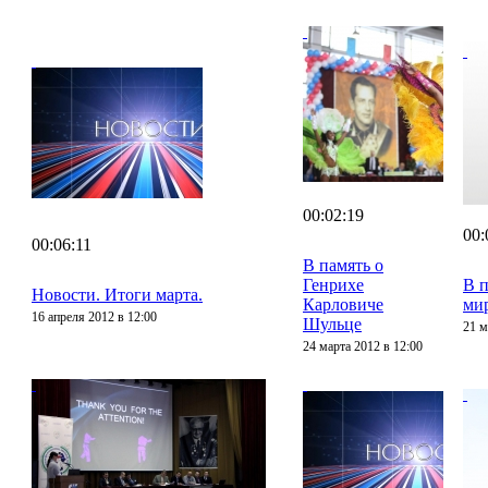
00:02:19
00:
00:06:11
В память о
Генрихе
В 
Новости. Итоги марта.
Карловиче
мир
16 апреля 2012 в 12:00
Шульце
21 м
24 марта 2012 в 12:00