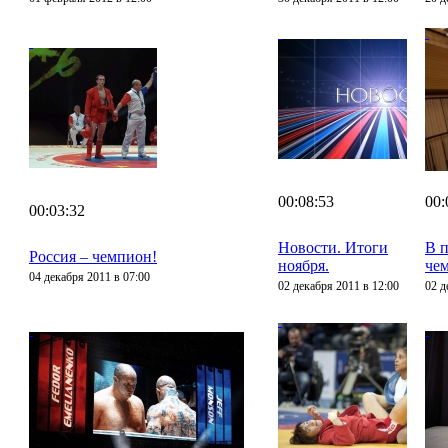
00:08:53
00:
00:03:32
Новости. Итоги
В 
Россия – чемпион!
ноября.
че
04 декабря 2011 в 07:00
02 декабря 2011 в 12:00
02 д