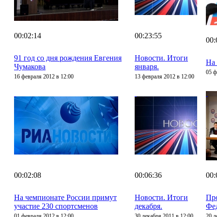
00:02:14
00:23:55
00:
91 год со дня рождения Евгения
Новости. Итоги
На
Чумакова
января.
05 ф
16 февраля 2012 в 12:00
13 февраля 2012 в 12:00
00:02:08
00:06:36
00:
На чемпионате России примут
Новости. Итоги
Пр
участие 230 спортсменов
декабря.
Фе
01 февраля 2012 в 12:00
30 декабря 2011 в 12:00
20 д