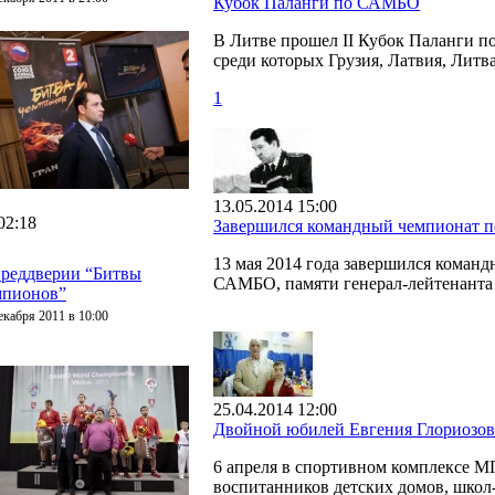
Кубок Паланги по САМБО
В Литве прошел II Кубок Паланги п
среди которых Грузия, Латвия, Литв
1
13.05.2014 15:00
02:18
Завершился командный чемпионат 
13 мая 2014 года завершился коман
преддверии “Битвы
САМБО, памяти генерал-лейтенанта
мпионов”
екабря 2011 в 10:00
25.04.2014 12:00
Двойной юбилей Евгения Глориозов
6 апреля в спортивном комплексе М
воспитанников детских домов, школ