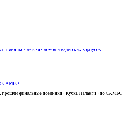
спитанников детских домов и кадетских корпусов
по САМБО
ы, прошли финальные поединки «Кубка Паланги» по САМБО.