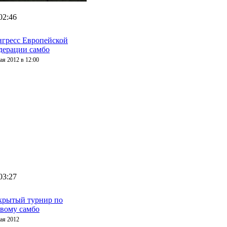
02:46
нгресс Европейской
дерации самбо
ая 2012 в 12:00
03:27
крытый турнир по
евому самбо
ая 2012