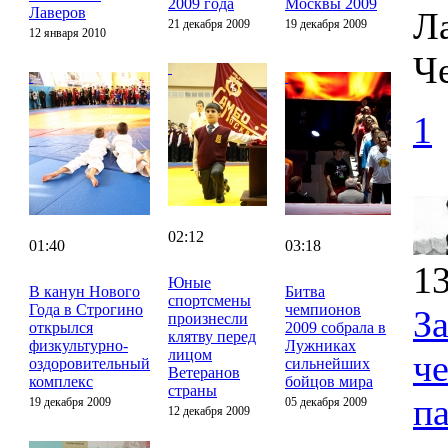
2009 года
Москвы 2009
Лаверов
Ла
21 декабря 2009
19 декабря 2009
12 января 2010
Ч
1
02:12
01:40
03:18
13
Юные
В канун Нового
Битва
спортсмены
Года в Строгино
чемпионов
З
произнесли
открылся
2009 собрала в
клятву перед
физкультурно-
Лужниках
лицом
ч
оздоровительный
сильнейших
Ветеранов
комплекс
бойцов мира
страны
п
19 декабря 2009
05 декабря 2009
12 декабря 2009