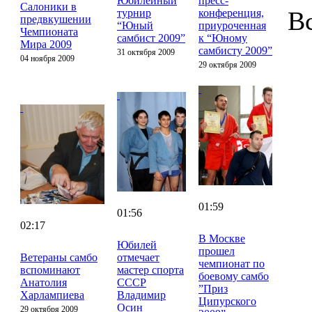
Юбилейный
пресс-
Салоники в
В
турнир
конференция,
предвкушении
“Юный
приуроченная
Чемпионата
самбист 2009”
к “Юному
Мира 2009
самбисту 2009”
31 октября 2009
04 ноября 2009
29 октября 2009
01:59
01:56
02:17
В Москве
Юбилей
прошел
Ветераны самбо
отмечает
чемпионат по
вспоминают
мастер спорта
боевому самбо
Анатолия
СССР
”Приз
Харлампиева
Владимир
Ципурского
Осин
29 октября 2009