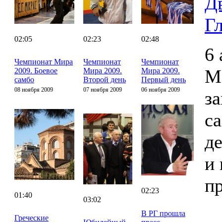
Д
Г
02:05
02:23
02:48
6 
Чемпионат Мира
Чемпионат
Чемпионат
М
2009. Боевое
Мира 2009.
Мира 2009.
самбо
Второй день
Первый день
08 ноября 2009
07 ноября 2009
06 ноября 2009
з
с
д
и 
п
02:23
01:40
03:02
В РГ прошла
Греческие