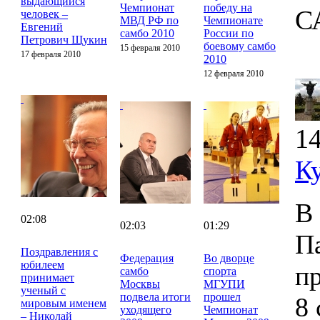
выдающийся
Чемпионат
победу на
С
человек –
МВД РФ по
Чемпионате
Евгений
самбо 2010
России по
Петрович Щукин
боевому самбо
15 февраля 2010
17 февраля 2010
2010
12 февраля 2010
14
К
В
02:08
02:03
01:29
П
Поздравления с
Федерация
Во дворце
юбилеем
п
самбо
спорта
принимает
Москвы
МГУПИ
ученый с
подвела итоги
прошел
8 
мировым именем
уходящего
Чемпионат
– Николай