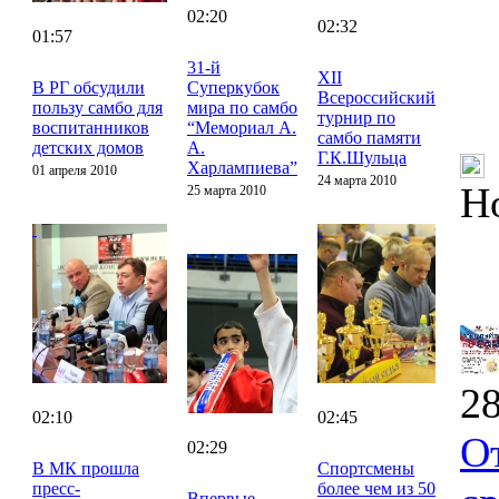
02:20
02:32
01:57
31-й
XII
В РГ обсудили
Суперкубок
Всероссийский
пользу самбо для
мира по самбо
турнир по
воспитанников
“Мемориал А.
самбо памяти
детских домов
А.
Г.К.Шульца
Харлампиева”
01 апреля 2010
24 марта 2010
Н
25 марта 2010
28
02:10
02:45
О
02:29
В МК прошла
Спортсмены
пресс-
более чем из 50
Впервые