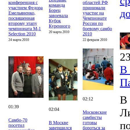
с
конференция с
областей РФ
команда
участием Федора
принимали
д
Борец
Емельяненко,
участие на
завоевала
посвященная
Чемпионате
Кубок
второму этапу
России по
Куренного
чемпионата M-1
боевому самбо
20 марта 2010
Selection 2010
2010
24 марта 2010
22 февраля 2010
23
В
П
В
02:12
01:39
Л
02:04
Московские
самбисты
Cамбо-70
п
В Москве
готовы
посетил
завершился
бороться за