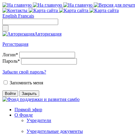
English
Français
Авторизация
Регистрация
Логин
*
Пароль
*
Забыли свой пароль?
Запомнить меня
Прямой эфир
О Фонде
Учредители
Учредительные документы