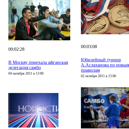
00:03:08
00:02:28
Юбилейный турнир
В Москву приехала афганская
А.Аслаханова по новы
делегация самбо
правилам
04 октября 2011 в 13:00
02 октября 2011 в 15:00