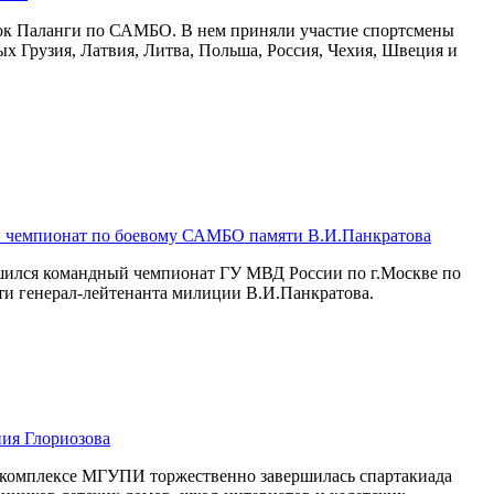
бок Паланги по САМБО. В нем приняли участие спортсмены
рых Грузия, Латвия, Литва, Польша, Россия, Чехия, Швеция и
 чемпионат по боевому САМБО памяти В.И.Панкратова
ршился командный чемпионат ГУ МВД России по г.Москве по
и генерал-лейтенанта милиции В.И.Панкратова.
ия Глориозова
м комплексе МГУПИ торжественно завершилась спартакиада