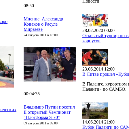
Новости
08:50
Мнение. Александр
коро
Конаков о Расуле
Мирзаеве
28.02.2020 00:00
24 августа 2011 в 18:00
Открытый турнир по са
корпусов
23.06.2014 12:00
В Литве прошел «Куб
В Паланге, курортном
Паланги» по САМБО.
00:04:35
Владимир Путин посетил
тических
II открытый Чемпионат
"Плотформа S-70"
14.06.2014 21:00
09 августа 2011 в 09:00
Кубок Паланги по СА