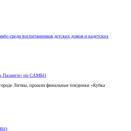
мбо среди воспитанников детских домов и кадетских
ок Паланги» по САМБО
 городе Литвы, прошли финальные поединки «Кубка
МБО