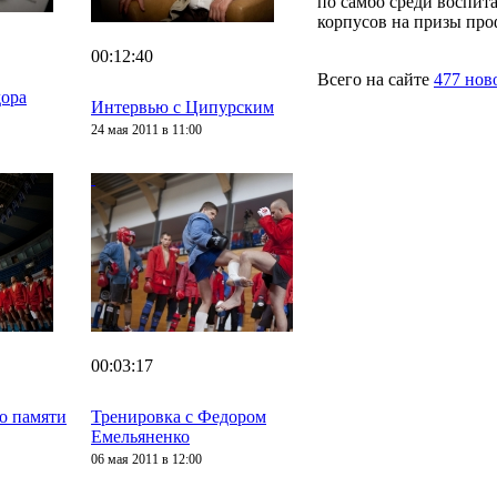
по самбо среди воспит
корпусов на призы про
00:12:40
Всего на сайте
477 нов
дора
Интервью с Ципурским
24 мая 2011 в 11:00
00:03:17
о памяти
Тренировка с Федором
Емельяненко
06 мая 2011 в 12:00