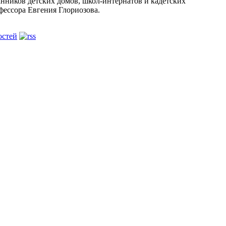
анников детских домов, школ-интернатов и кадетских
фессора Евгения Глориозова.
остей