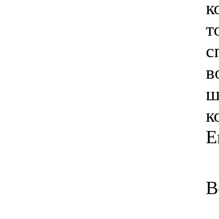
к
т
с
в
ш
к
Е
В