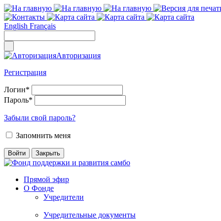
English
Français
Авторизация
Регистрация
Логин
*
Пароль
*
Забыли свой пароль?
Запомнить меня
Прямой эфир
О Фонде
Учредители
Учредительные документы