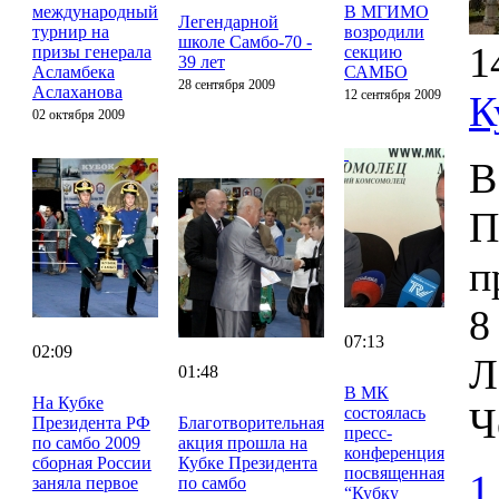
международный
В МГИМО
Легендарной
турнир на
возродили
школе Самбо-70 -
1
призы генерала
секцию
39 лет
Асламбека
САМБО
28 сентября 2009
Аслаханова
12 сентября 2009
К
02 октября 2009
В
П
п
8
07:13
02:09
Л
01:48
В МК
На Кубке
Ч
состоялась
Президента РФ
Благотворительная
пресс-
по самбо 2009
акция прошла на
конференция
сборная России
Кубке Президента
посвященная
1
заняла первое
по самбо
“Кубку