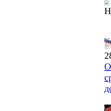
Н
2
О
с
д