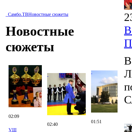
2
Самбо.ТВ
Новостные сюжеты
Новостные
В
П
сюжеты
В
Л
п
С
02:09
01:51
02:40
VIII