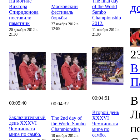
На могиле
The final day
д
Виктора
Московский
of the World
Спиридонова
фестиваль
Sambo
поставили
борьбы
Championship
памятник
2012.
27 ноября 2012 в
12:00
20 декабря 2012 в
11 ноября 2012 в
21:00
21:00
2
В
П
В
00:04:51
00:05:40
00:04:32
Л
Второй день
Заключительный
The 2nd day of
XXXVI
день XXXVI
the World Sambo
Чемпионата
п
Чемпионата
Championship
мира по
мира по самбо.
самбо.
10 ноября 2012 в