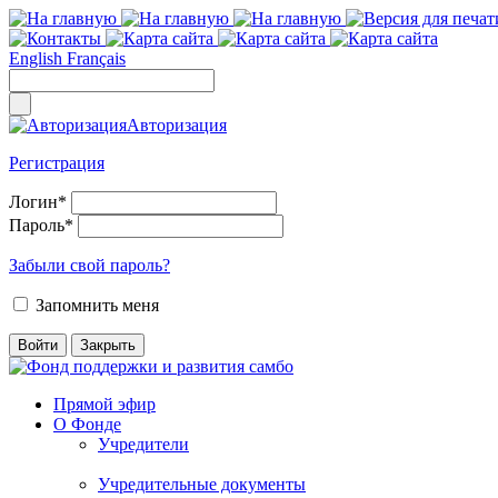
English
Français
Авторизация
Регистрация
Логин
*
Пароль
*
Забыли свой пароль?
Запомнить меня
Прямой эфир
О Фонде
Учредители
Учредительные документы