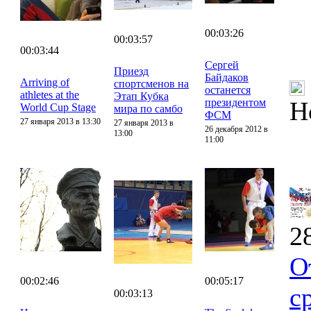
00:03:26
00:03:57
00:03:44
Сергей
Приезд
Байдаков
Arriving of
спортсменов на
останется
athletes at the
Этап Кубка
президентом
Н
World Cup Stage
мира по самбо
ФСМ
27 января 2013 в 13:30
27 января 2013 в
26 декабря 2012 в
13:00
11:00
2
О
00:02:46
00:05:17
с
00:03:13