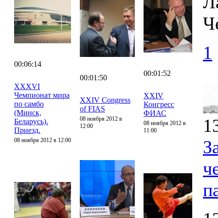
Л
Ч
1
00:06:14
00:01:52
00:01:50
XXXVI
Чемпионат мира
XXIV
XXIV Congress
по самбо
Конгресс
of FIAS
(Минск,
ФИАС
08 ноября 2012 в
1
Беларусь).
08 ноября 2012 в
12:00
Приезд.
11:00
08 ноября 2012 в 12:00
З
ч
п