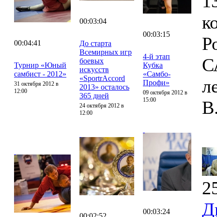
1
к
00:03:04
00:03:15
Р
00:04:41
До старта
Всемирных игр
4-й этап
С
боевых
Турнир «Юный
Кубка
искусств
самбист - 2012»
«Самбо-
«SportrAccord
л
Профи»
31 октября 2012 в
2013» осталось
12:00
09 октября 2012 в
365 дней
15:00
В
24 октября 2012 в
12:00
2
Д
00:03:24
00:02:52