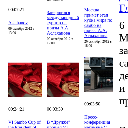
Г
00:07:21
Москва
Завершился
примет этап
международный
кубка мира по
6
Aslahanov
турнир на
самбо на
призы А.А.
09 октября 2012 в
призы А.А.
Аслаханова
13:00
М
Аслаханова
09 октября 2012 в
26 сентября 2012 в
12:00
18:00
з
с
д
и
п
00:03:50
00:24:21
00:03:30
Пресс-
VI Sambo Cup of
В “Дружбе”
конференция
the President of
прошел VI
накануне VI