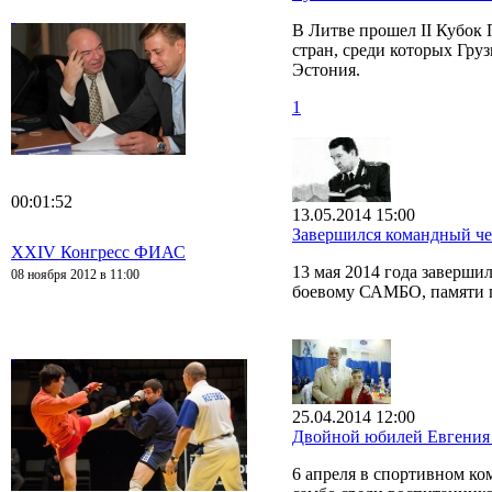
В Литве прошел II Кубок
стран, среди которых Груз
Эстония.
1
00:01:52
13.05.2014 15:00
Завершился командный ч
XXIV Конгресс ФИАС
13 мая 2014 года заверш
08 ноября 2012 в 11:00
боевому САМБО, памяти г
25.04.2014 12:00
Двойной юбилей Евгения
6 апреля в спортивном к