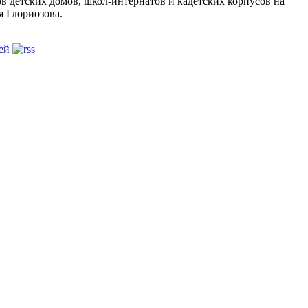
в детских домов, школ-интернатов и кадетских корпусов на
 Глориозова.
ей