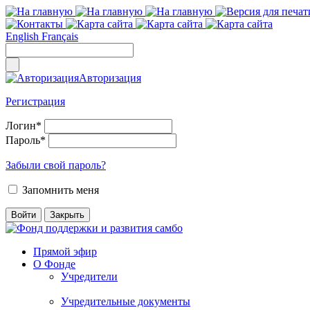
English
Français
Авторизация
Регистрация
Логин
*
Пароль
*
Забыли свой пароль?
Запомнить меня
Прямой эфир
О Фонде
Учредители
Учредительные документы