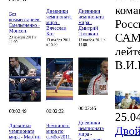
кома
Дневники
Дневники
Без
чемпионата
чемпионата
комментариев.
Росс
мира -
мира -
Емельяненко -
Вячеслав
Дмитрий
Монсон.
Кот
Трошкин
САМБ
23 ноября 2011 в
13 ноября 2011
13 ноября 2011 в
11:00
в 15:00
14:00
лейт
В.И.
00:02:46
00:02:49
00:02:22
25.0
Дневники
Дневники
Чемпионат
Двой
чемпионата
чемпионата
мира по
мира -
мира - Мартин
самбо-2011.
Александр