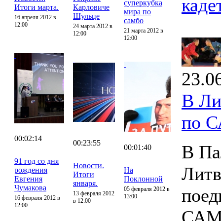
каде
суперкубка
Итоги марта.
Карловиче
мира по
Шульце
16 апреля 2012 в
самбо
12:00
24 марта 2012 в
21 марта 2012 в
12:00
12:00
23.0
В Ли
по 
00:02:14
00:23:55
В Па
00:01:40
91 год со дня
Новости.
Литв
рождения
На
Итоги
Евгения
Поклонной
января.
Чумакова
поед
05 февраля 2012 в
13 февраля 2012
13:00
16 февраля 2012 в
в 12:00
12:00
САМ