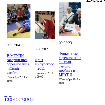
00:02:23
00:02:04
00:02:02
Финальные
В МГУПИ
соревнования
завершились
Приз
“Юный
соревнования
Ципурского
самбист”
“Юный
– 2011
пройдут в
самбист”
03 ноября 2011
МГУПИ
в 09:00
03 ноября 2011 в
27 октября 2011 в
10:00
18:00
1
2
3
4
5
6
7
8
9
10