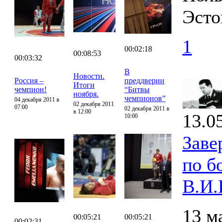
Эсто
1
00:02:18
00:08:53
00:03:32
В
Новости.
Россия –
преддверии
Итоги
чемпион!
“Битвы
ноября.
чемпионов”
04 декабря 2011 в
02 декабря 2011
07:00
02 декабря 2011 в
в 12:00
13.0
10:00
Заве
по б
В.И.
13 м
00:05:21
00:05:21
00:02:31