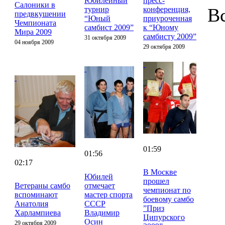
Юбилейный
пресс-
Салоники в
В
турнир
конференция,
предвкушении
“Юный
приуроченная
Чемпионата
самбист 2009”
к “Юному
Мира 2009
самбисту 2009”
31 октября 2009
04 ноября 2009
29 октября 2009
01:59
01:56
02:17
В Москве
Юбилей
прошел
Ветераны самбо
отмечает
чемпионат по
вспоминают
мастер спорта
боевому самбо
Анатолия
СССР
”Приз
Харлампиева
Владимир
Ципурского
Осин
29 октября 2009