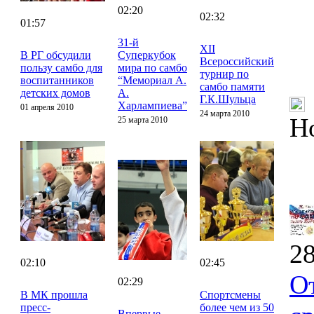
02:20
02:32
01:57
31-й
XII
В РГ обсудили
Суперкубок
Всероссийский
пользу самбо для
мира по самбо
турнир по
воспитанников
“Мемориал А.
самбо памяти
детских домов
А.
Г.К.Шульца
Харлампиева”
01 апреля 2010
24 марта 2010
Н
25 марта 2010
28
02:10
02:45
О
02:29
В МК прошла
Спортсмены
пресс-
более чем из 50
Впервые