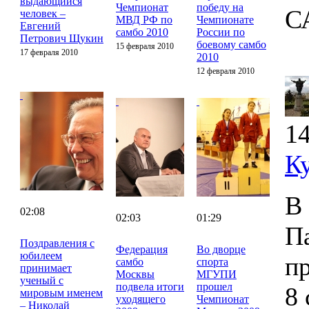
выдающийся
Чемпионат
победу на
С
человек –
МВД РФ по
Чемпионате
Евгений
самбо 2010
России по
Петрович Щукин
боевому самбо
15 февраля 2010
17 февраля 2010
2010
12 февраля 2010
14
К
В
02:08
02:03
01:29
П
Поздравления с
Федерация
Во дворце
юбилеем
п
самбо
спорта
принимает
Москвы
МГУПИ
ученый с
подвела итоги
прошел
8 
мировым именем
уходящего
Чемпионат
– Николай