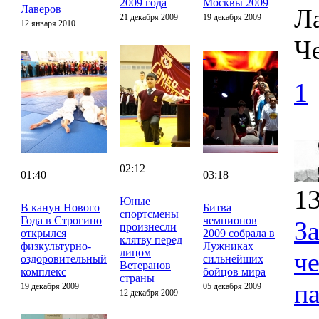
2009 года
Москвы 2009
Лаверов
Ла
21 декабря 2009
19 декабря 2009
12 января 2010
Ч
1
02:12
01:40
03:18
13
Юные
В канун Нового
Битва
спортсмены
Года в Строгино
чемпионов
З
произнесли
открылся
2009 собрала в
клятву перед
физкультурно-
Лужниках
лицом
ч
оздоровительный
сильнейших
Ветеранов
комплекс
бойцов мира
страны
п
19 декабря 2009
05 декабря 2009
12 декабря 2009