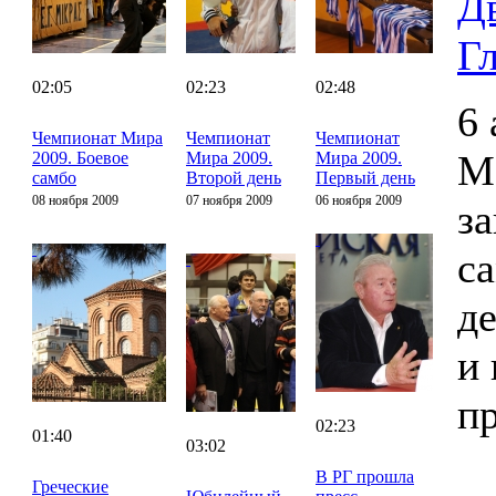
Д
Г
02:05
02:23
02:48
6 
Чемпионат Мира
Чемпионат
Чемпионат
М
2009. Боевое
Мира 2009.
Мира 2009.
самбо
Второй день
Первый день
08 ноября 2009
07 ноября 2009
06 ноября 2009
з
с
д
и 
п
02:23
01:40
03:02
В РГ прошла
Греческие