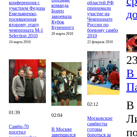
с
конференция с
областей РФ
команда
участием Федора
принимали
д
Борец
Емельяненко,
участие на
завоевала
посвященная
Чемпионате
Кубок
второму этапу
России по
Куренного
чемпионата M-1
боевому самбо
20 марта 2010
Selection 2010
2010
24 марта 2010
22 февраля 2010
23
В
П
В
02:12
01:39
Л
02:04
Московские
самбисты
Cамбо-70
п
В Москве
готовы
посетил
завершился
бороться за