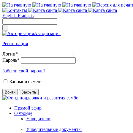
English
Français
Авторизация
Регистрация
Логин
*
Пароль
*
Забыли свой пароль?
Запомнить меня
Прямой эфир
О Фонде
Учредители
Учредительные документы