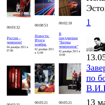
Эсто
1
00:02:18
00:08:53
00:03:32
В
Новости.
Россия –
преддверии
Итоги
чемпион!
“Битвы
ноября.
чемпионов”
04 декабря 2011 в
02 декабря 2011
07:00
02 декабря 2011 в
в 12:00
13.0
10:00
Заве
по б
В.И.
13 м
00:05:21
00:05:21
00:02:31