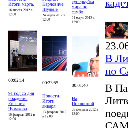
каде
суперкубка
Итоги марта.
Карловиче
мира по
Шульце
16 апреля 2012 в
самбо
12:00
24 марта 2012 в
21 марта 2012 в
12:00
12:00
23.0
В Ли
по 
00:02:14
00:23:55
В Па
00:01:40
91 год со дня
Новости.
Литв
рождения
На
Итоги
Евгения
Поклонной
января.
Чумакова
поед
05 февраля 2012 в
13 февраля 2012
13:00
16 февраля 2012 в
в 12:00
12:00
САМ