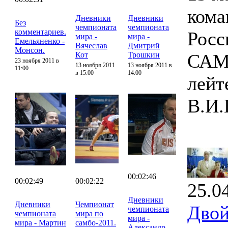
кома
Дневники
Дневники
Без
чемпионата
чемпионата
комментариев.
Росс
мира -
мира -
Емельяненко -
Вячеслав
Дмитрий
Монсон.
Кот
Трошкин
САМБ
23 ноября 2011 в
13 ноября 2011
13 ноября 2011 в
11:00
в 15:00
14:00
лейт
В.И.
00:02:46
00:02:49
00:02:22
25.0
Дневники
Дневники
Чемпионат
Двой
чемпионата
чемпионата
мира по
мира -
мира - Мартин
самбо-2011.
Александр