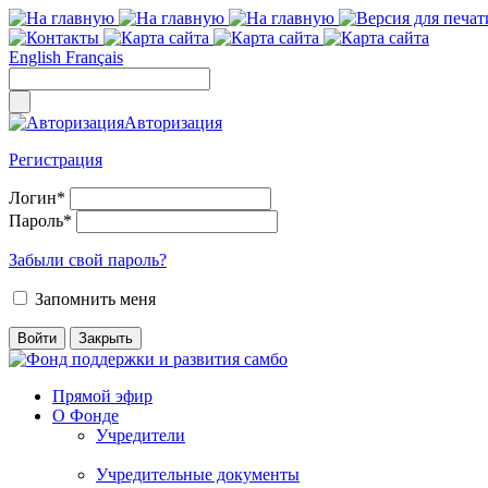
English
Français
Авторизация
Регистрация
Логин
*
Пароль
*
Забыли свой пароль?
Запомнить меня
Прямой эфир
О Фонде
Учредители
Учредительные документы