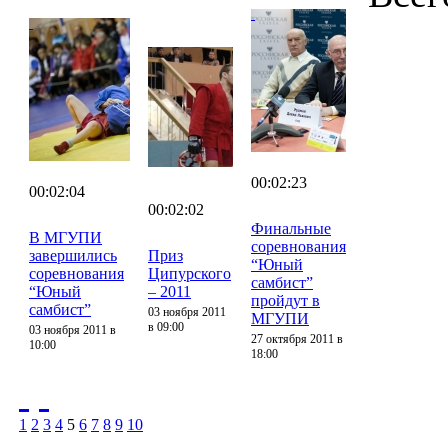
00:02:23
00:02:04
00:02:02
Финальные
В МГУПИ
соревнования
завершились
Приз
“Юный
соревнования
Ципурского
самбист”
“Юный
– 2011
пройдут в
самбист”
03 ноября 2011
МГУПИ
в 09:00
03 ноября 2011 в
27 октября 2011 в
10:00
18:00
1
2
3
4
5
6
7
8
9
10