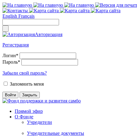
English
Français
Авторизация
Регистрация
Логин
*
Пароль
*
Забыли свой пароль?
Запомнить меня
Прямой эфир
О Фонде
Учредители
Учредительные документы