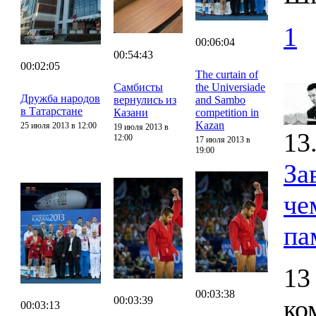
1
00:06:04
00:54:43
00:02:05
The curtain of
Самбисты
the Universiade
Дружба народов
вернулись из
and Sambo
в Татарстане
Казани
competition in
Kazan
25 июля 2013 в 12:00
19 июля 2013 в
13
12:00
17 июля 2013 в
19:00
За
че
па
13
00:03:38
00:03:39
ко
00:03:13