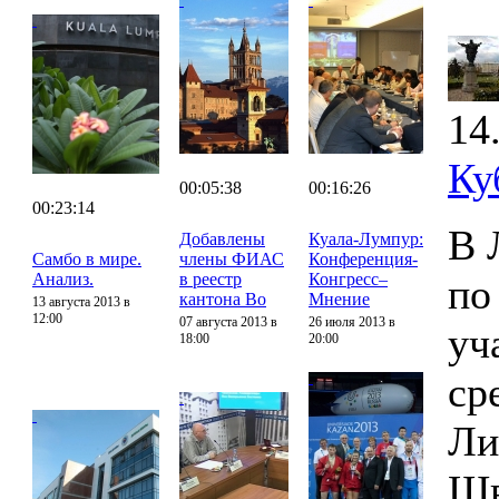
14
Ку
00:05:38
00:16:26
00:23:14
В 
Добавлены
Куала-Лумпур:
Самбо в мире.
члены ФИАС
Конференция-
Анализ.
в реестр
Конгресс–
по
кантона Во
Мнение
13 августа 2013 в
12:00
07 августа 2013 в
26 июля 2013 в
уч
18:00
20:00
ср
Ли
Шв