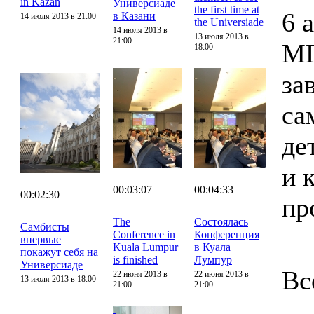
in Kazan
Универсиаде
the first time at
6 
в Казани
14 июля 2013 в 21:00
the Universiade
14 июля 2013 в
13 июля 2013 в
21:00
МГ
18:00
за
са
де
и 
00:03:07
00:04:33
00:02:30
пр
The
Состоялась
Самбисты
Conference in
Конференция
впервые
Kuala Lumpur
в Куала
покажут себя на
is finished
Лумпур
Универсиаде
Вс
22 июня 2013 в
22 июня 2013 в
13 июля 2013 в 18:00
21:00
21:00