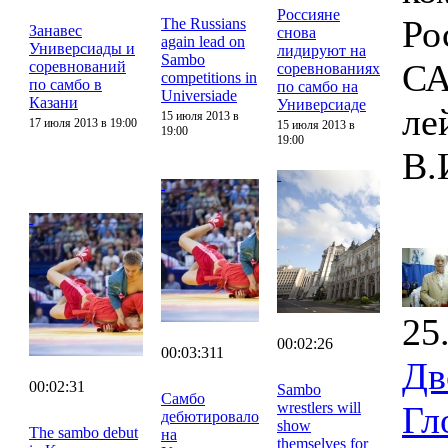
Россияне
Ро
The Russians
Занавес
снова
again lead on
Универсиады и
лидируют на
Sambo
СА
соревнований
соревнованиях
competitions in
по самбо в
по самбо на
Universiade
Казани
Универсиаде
ле
15 июля 2013 в
17 июля 2013 в 19:00
15 июля 2013 в
19:00
19:00
В.
25
00:02:26
00:03:311
Дв
00:02:31
Sambo
Самбо
wrestlers will
Гл
дебютировало
show
The sambo debut
на
themselves for