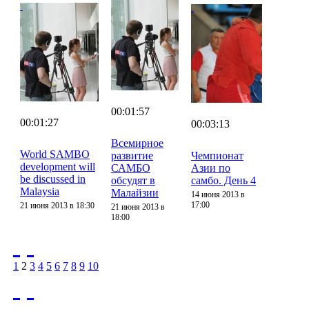
00:01:57
00:01:27
00:03:13
Всемирное
World SAMBO
развитие
Чемпионат
development will
САМБО
Азии по
be discussed in
обсудят в
самбо. День 4
Malaysia
Малайзии
14 июня 2013 в
17:00
21 июня 2013 в 18:30
21 июня 2013 в
18:00
1
2
3
4
5
6
7
8
9
10