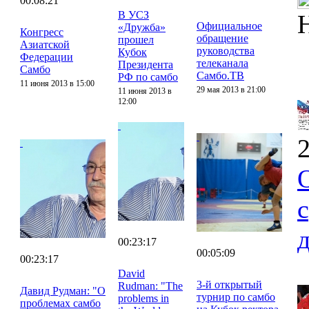
00:08:21
В УСЗ
Официальное
«Дружба»
Конгресс
обращение
прошел
Азиатской
руководства
Кубок
Федерации
телеканала
Президента
Самбо
Самбо.ТВ
РФ по самбо
11 июня 2013 в 15:00
29 мая 2013 в 21:00
11 июня 2013 в
12:00
2
00:23:17
00:05:09
00:23:17
David
3-й открытый
Rudman: "The
Давид Рудман: "О
турнир по самбо
problems in
проблемах самбо