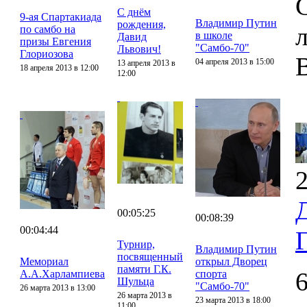
С днём
9-ая Спартакиада
Владимир Путин
рождения,
по самбо на
в школе
Давид
призы Евгения
"Самбо-70"
Львович!
Глориозова
04 апреля 2013 в 15:00
13 апреля 2013 в
18 апреля 2013 в 12:00
12:00
2
00:05:25
00:08:39
00:04:44
Турнир,
Владимир Путин
посвященный
Мемориал
открыл Дворец
памяти Г.К.
А.А.Харлампиева
спорта
Шульца
"Самбо-70"
26 марта 2013 в 13:00
26 марта 2013 в
23 марта 2013 в 18:00
11:00