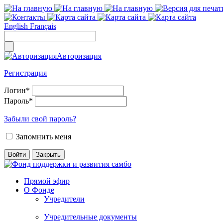
English
Français
Авторизация
Регистрация
Логин
*
Пароль
*
Забыли свой пароль?
Запомнить меня
Прямой эфир
О Фонде
Учредители
Учредительные документы