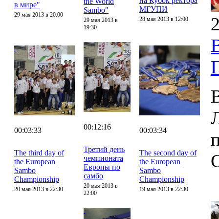
на Кубок ректора
the World
в мире"
МГУПИ
Sambo"
29 мая 2013 в 20:00
2
28 мая 2013 в 12:00
29 мая 2013 в
19:30
00:12:16
00:03:33
00:03:34
Третий день
The third day of
The second day of
чемпионата
the European
the European
Европы по
Sambo
Sambo
самбо
Championship
Championship
20 мая 2013 в
20 мая 2013 в 22:30
19 мая 2013 в 22:30
22:00