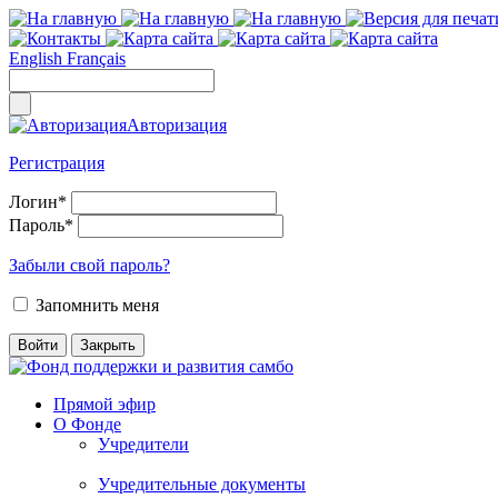
English
Français
Авторизация
Регистрация
Логин
*
Пароль
*
Забыли свой пароль?
Запомнить меня
Прямой эфир
О Фонде
Учредители
Учредительные документы