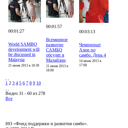
00:01:57
00:01:27
00:03:13
Всемирное
World SAMBO
развитие
Чемпионат
development will
САМБО
Азии по
be discussed in
обсудят в
самбо. День 4
Malaysia
Малайзии
14 июня 2013 в
17:00
21 июня 2013 в 18:30
21 июня 2013 в
18:00
1
2
3
4
5
6
7
8
9
10
Видео 31 - 60 из 278
Все
НО «Фонд поддержки и развития самбо».