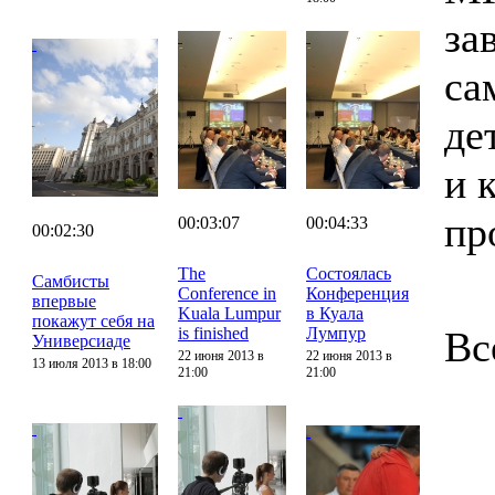
за
са
де
и 
пр
00:03:07
00:04:33
00:02:30
The
Состоялась
Самбисты
Conference in
Конференция
впервые
Kuala Lumpur
в Куала
покажут себя на
is finished
Лумпур
Вс
Универсиаде
22 июня 2013 в
22 июня 2013 в
13 июля 2013 в 18:00
21:00
21:00