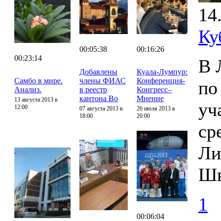
14
Ку
00:05:38
00:16:26
00:23:14
В 
Добавлены
Куала-Лумпур:
Самбо в мире.
члены ФИАС
Конференция-
по
Анализ.
в реестр
Конгресс–
кантона Во
Мнение
13 августа 2013 в
уч
12:00
07 августа 2013 в
26 июля 2013 в
18:00
20:00
ср
Ли
Шв
1
00:06:04