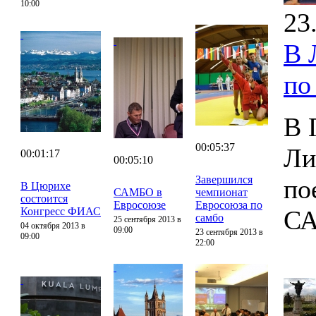
10:00
23
В 
по
В 
00:05:37
Ли
00:01:17
00:05:10
Завершился
по
В Цюрихе
САМБО в
чемпионат
состоится
Евросоюзе
Евросоюза по
Конгресс ФИАС
С
самбо
25 сентября 2013 в
04 октября 2013 в
09:00
23 сентября 2013 в
09:00
22:00