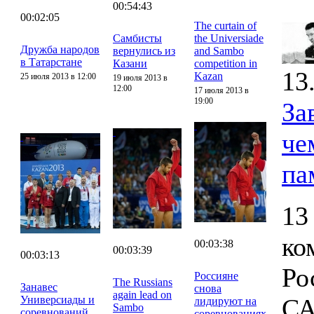
00:54:43
00:02:05
The curtain of
Самбисты
the Universiade
Дружба народов
вернулись из
and Sambo
в Татарстане
Казани
competition in
13
Kazan
25 июля 2013 в 12:00
19 июля 2013 в
12:00
17 июля 2013 в
19:00
За
че
па
13
ко
00:03:38
00:03:39
00:03:13
Ро
Россияне
The Russians
Занавес
снова
again lead on
Универсиады и
СА
лидируют на
Sambo
соревнований
соревнованиях