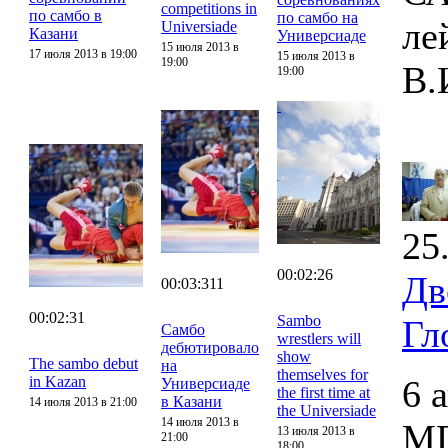
competitions in
по самбо в
по самбо на
ле
Universiade
Казани
Универсиаде
15 июля 2013 в
17 июля 2013 в 19:00
15 июля 2013 в
19:00
В.
19:00
25
00:02:26
Дв
00:03:311
00:02:31
Sambo
Гл
Самбо
wrestlers will
дебютировало
show
The sambo debut
на
themselves for
in Kazan
6 
Универсиаде
the first time at
в Казани
14 июля 2013 в 21:00
the Universiade
14 июля 2013 в
МГ
13 июля 2013 в
21:00
18:00