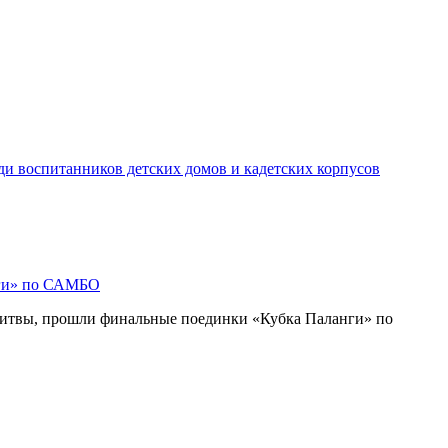
ди воспитанников детских домов и кадетских корпусов
нги» по САМБО
Литвы, прошли финальные поединки «Кубка Паланги» по