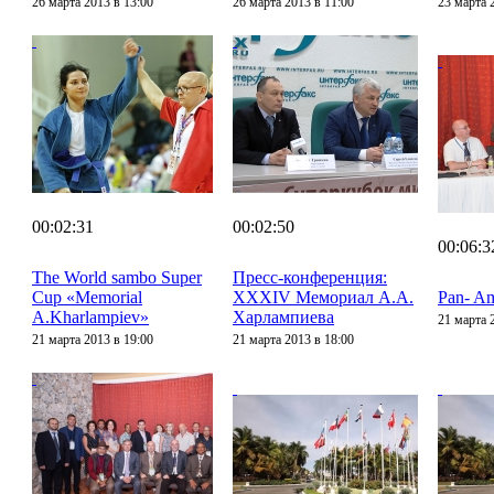
26 марта 2013 в 13:00
26 марта 2013 в 11:00
23 марта 
00:02:31
00:02:50
00:06:3
The World sambo Super
Пресс-конференция:
Cup «Memorial
XXXIV Мемориал А.А.
Pan- A
A.Kharlampiev»
Харлампиева
21 марта 
21 марта 2013 в 19:00
21 марта 2013 в 18:00