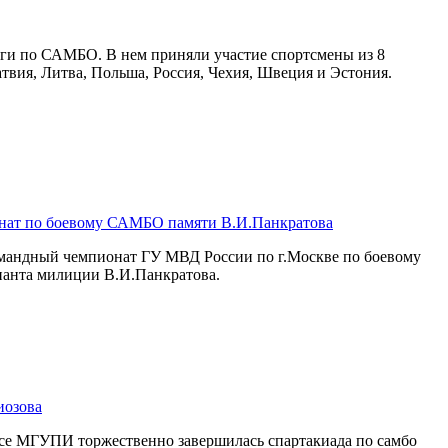
нги по САМБО. В нем приняли участие спортсмены из 8
атвия, Литва, Польша, Россия, Чехия, Швеция и Эстония.
нат по боевому САМБО памяти В.И.Панкратова
командный чемпионат ГУ МВД России по г.Москве по боевому
анта милиции В.И.Панкратова.
иозова
ксе МГУПИ торжественно завершилась спартакиада по самбо