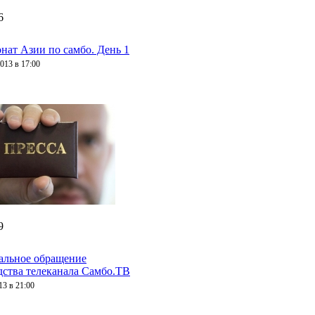
6
нат Азии по самбо. День 1
013 в 17:00
9
льное обращение
дства телеканала Самбо.ТВ
13 в 21:00