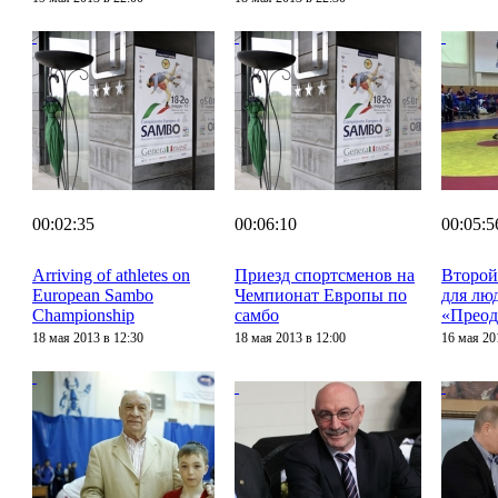
00:02:35
00:06:10
00:05:5
Arriving of athletes on
Приезд спортсменов на
Второй
European Sambo
Чемпионат Европы по
для лю
Championship
самбо
«Преод
18 мая 2013 в 12:30
18 мая 2013 в 12:00
16 мая 20