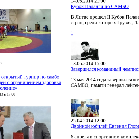
14.06.2014 21:00
Кубок Паланги по САМБО
В Литве прошел II Кубок Пала
стран, среди которых Грузия, Л
1
6
13.05.2014 15:00
Завершился командный чемпио
 открытый турнир по самбо
13 мая 2014 года завершился 
дей с ограничением здоровья
САМБО, памяти генерал-лейтен
оление»
13 в 17:00
25.04.2014 12:00
Двойной юбилей Евгения Глор
6 апреля в спортивном компле