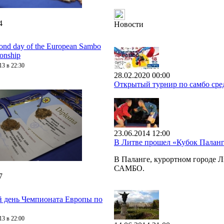
4
Новости
ond day of the European Sambo
onship
13 в 22:30
28.02.2020 00:00
Открытый турнир по самбо сре
23.06.2014 12:00
В Литве прошел «Кубок Пала
В Паланге, курортном городе 
САМБО.
7
 день Чемпионата Европы по
13 в 22:00