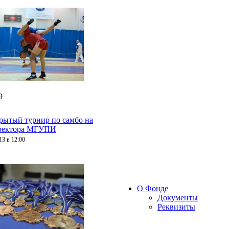
9
крытый турнир по самбо на
ректора МГУПИ
13 в 12:00
О Фонде
Документы
Реквизиты