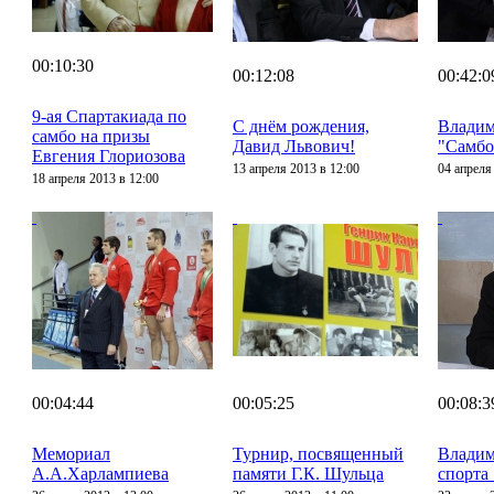
00:10:30
00:12:08
00:42:0
9-ая Спартакиада по
С днём рождения,
Владим
самбо на призы
Давид Львович!
"Самбо
Евгения Глориозова
13 апреля 2013 в 12:00
04 апреля
18 апреля 2013 в 12:00
00:04:44
00:05:25
00:08:3
Мемориал
Турнир, посвященный
Владим
А.А.Харлампиева
памяти Г.К. Шульца
спорта