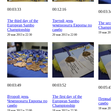
00:03:33
00:12:16
00:03:3
The third day of the
Третий день
The sec
European Sambo
чемпионата Европы по
Champi
Championship
самбо
19 мая 20
20 мая 2013 в 22:30
20 мая 2013 в 22:00
00:03:49
00:03:52
00:05:4
Второй день
The first day of the
Первый
Чемпионата Европы по
European Sambo
самбо
самбо
Championship
18 мая 20
19 мая 2013 в 22:00
18 мая 2013 в 22:30