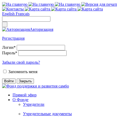
English
Français
Авторизация
Регистрация
Логин
*
Пароль
*
Забыли свой пароль?
Запомнить меня
Прямой эфир
О Фонде
Учредители
Учредительные документы