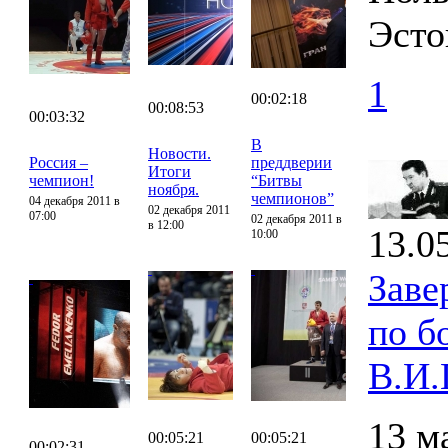
Эсто
1
00:02:18
00:08:53
00:03:32
В
Новости.
Россия –
преддверии
Итоги
чемпион!
“Битвы
ноября.
чемпионов”
04 декабря 2011 в
02 декабря 2011
07:00
02 декабря 2011 в
в 12:00
13.0
10:00
Заве
по б
В.И.
13 м
00:05:21
00:05:21
00:02:31