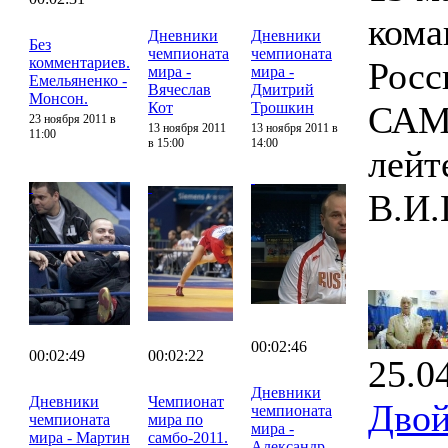
кома
Дневники
Дневники
Без
чемпионата
чемпионата
комментариев.
Росс
мира -
мира -
Емельяненко -
Вячеслав
Дмитрий
Монсон.
Кот
Трошкин
САМБ
23 ноября 2011 в
13 ноября 2011
13 ноября 2011 в
11:00
в 15:00
14:00
лейт
В.И.
00:02:46
00:02:49
00:02:22
25.0
Дневники
Дневники
Чемпионат
Двой
чемпионата
чемпионата
мира по
мира -
мира - Мартин
самбо-2011.
Александр