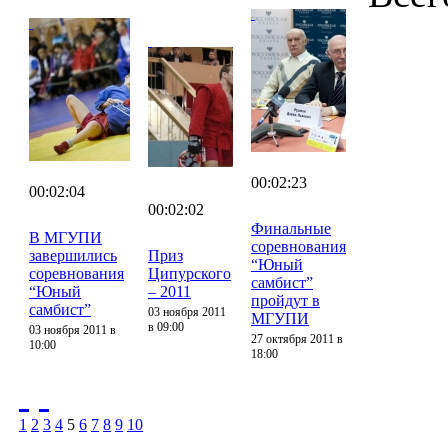
00:02:23
00:02:04
00:02:02
Финальные
В МГУПИ
соревнования
завершились
Приз
“Юный
соревнования
Ципурского
самбист”
“Юный
– 2011
пройдут в
самбист”
03 ноября 2011
МГУПИ
в 09:00
03 ноября 2011 в
27 октября 2011 в
10:00
18:00
1
2
3
4
5
6
7
8
9
10