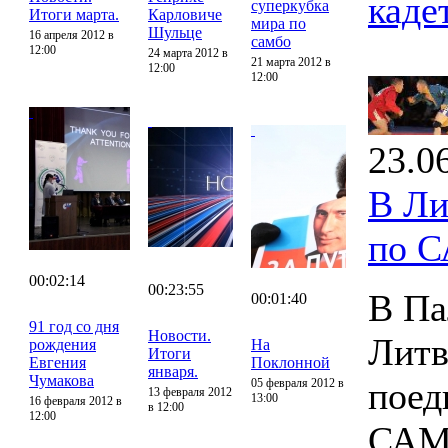
каде
суперкубка
Итоги марта.
Карловиче
мира по
Шульце
16 апреля 2012 в
самбо
12:00
24 марта 2012 в
21 марта 2012 в
12:00
12:00
23.0
В Ли
по 
00:02:14
00:23:55
В Па
00:01:40
91 год со дня
Новости.
Литв
рождения
На
Итоги
Евгения
Поклонной
января.
Чумакова
поед
05 февраля 2012 в
13 февраля 2012
13:00
16 февраля 2012 в
в 12:00
12:00
САМ