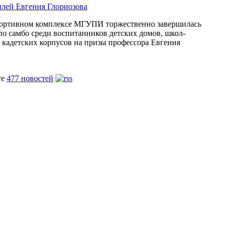
лей Евгения Глориозова
спортивном комплексе МГУПИ торжественно завершилась
по самбо среди воспитанников детских домов, школ-
 кадетских корпусов на призы профессора Евгения
те
477 новостей