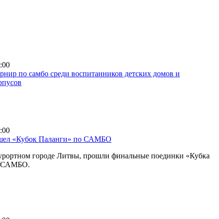
:00
нир по самбо среди воспитанников детских домов и
рпусов
:00
шел «Кубок Паланги» по САМБО
курортном городе Литвы, прошли финальные поединки «Кубка
о САМБО.