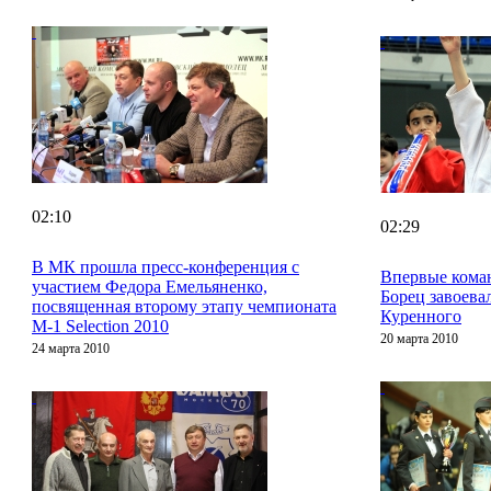
02:10
02:29
В МК прошла пресс-конференция с
Впервые кома
участием Федора Емельяненко,
Борец завоева
посвященная второму этапу чемпионата
Куренного
M-1 Selection 2010
20 марта 2010
24 марта 2010