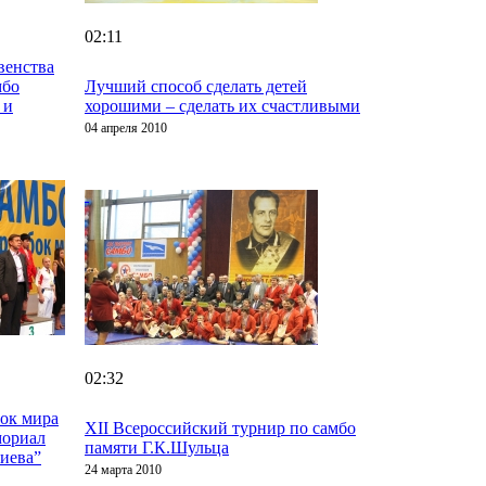
02:11
венства
мбо
Лучший способ сделать детей
 и
хорошими – сделать их счастливыми
04 апреля 2010
02:32
ок мира
XII Всероссийский турнир по самбо
мориал
памяти Г.К.Шульца
иева”
24 марта 2010