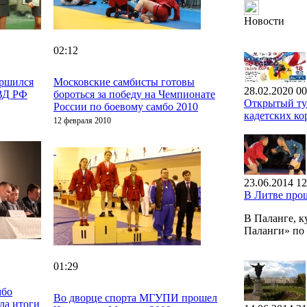
Новости
02:12
ершился
Московские самбисты готовы
28.02.2020 00
ВД РФ
бороться за победу на Чемпионате
Открытый тур
России по боевому самбо 2010
кадетских ко
12 февраля 2010
23.06.2014 12
В Литве про
В Паланге, 
Паланги» п
01:29
мбо
Во дворце спорта МГУПИ прошел
ла итоги