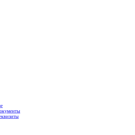
де
окументы
еквизиты