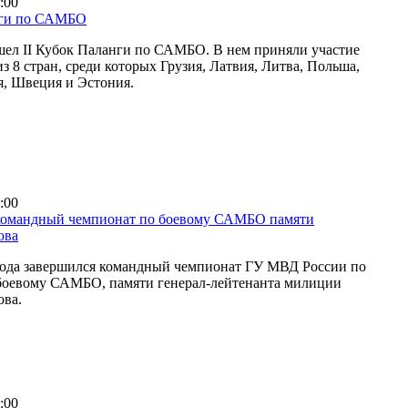
:00
нги по САМБО
шел II Кубок Паланги по САМБО. В нем приняли участие
з 8 стран, среди которых Грузия, Латвия, Литва, Польша,
я, Швеция и Эстония.
:00
командный чемпионат по боевому САМБО памяти
ова
 года завершился командный чемпионат ГУ МВД России по
 боевому САМБО, памяти генерал-лейтенанта милиции
ова.
:00