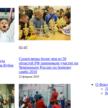
02:45
Спортсмены более чем из 50
нда
областей РФ принимали участие на
ла Кубок
Чемпионате России по боевому
самбо 2010
22 февраля 2010
О Фон
Д
Р