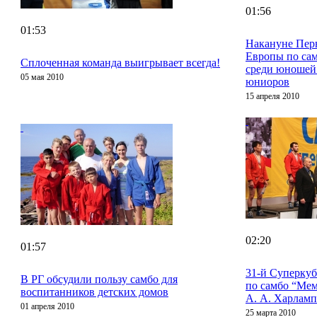
01:56
01:53
Накануне Пер
Европы по са
Сплоченная команда выигрывает всегда!
среди юношей
05 мая 2010
юниоров
15 апреля 2010
02:20
01:57
31-й Суперкуб
В РГ обсудили пользу самбо для
по самбо “Ме
воспитанников детских домов
А. А. Харламп
01 апреля 2010
25 марта 2010