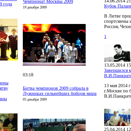
14.06.2014 21
Чемпионат Москвы 2009
9 года
Кубок Пала
19 декабря 2009
В Литве про
спортсмены и
Россия, Чехи
1
13.05.2014 15
Завершился 
03:18
В.И.Панкрат
мены
13 мая 2014
ятву
Битва чемпионов 2009 собрала в
г.Москве по
Лужниках сильнейших бойцов мира
В.И.Панкрат
раны
05 декабря 2009
25.04.2014 12