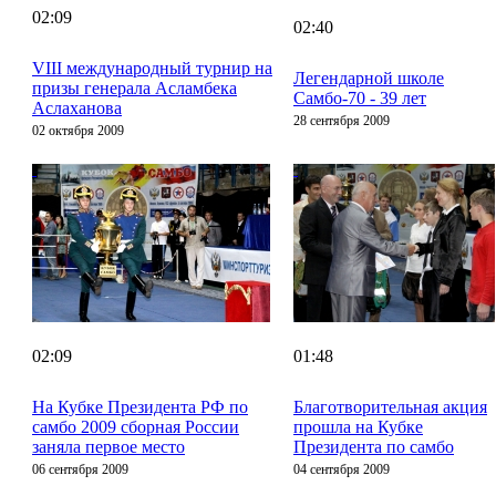
02:09
02:40
VIII международный турнир на
Легендарной школе
призы генерала Асламбека
Самбо-70 - 39 лет
Аслаханова
28 сентября 2009
02 октября 2009
02:09
01:48
На Кубке Президента РФ по
Благотворительная акция
самбо 2009 сборная России
прошла на Кубке
заняла первое место
Президента по самбо
06 сентября 2009
04 сентября 2009