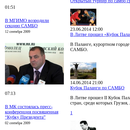
Открытый турнир по самбо ср
01:51
В МГИМО возродили
секцию САМБО
23.06.2014 12:00
12 сентября 2009
В Литве прошел «Кубок Пал
В Паланге, курортном город
САМБО.
14.06.2014 21:00
Кубок Паланги по САМБО
07:13
В Литве прошел II Кубок Па
стран, среди которых Грузия,
В МК состоялась пресс-
конференция посвященная
1
“Кубку Президента”
02 сентября 2009