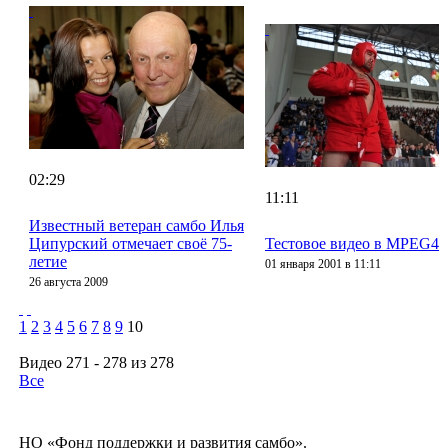
02:29
11:11
Известный ветеран самбо Илья
Ципурский отмечает своё 75-
Тестовое видео в MPEG4
летие
01 января 2001 в 11:11
26 августа 2009
1
2
3
4
5
6
7
8
9
10
Видео 271 - 278 из 278
Все
НО «Фонд поддержки и развития самбо».