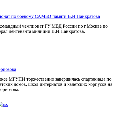
ионат по боевому САМБО памяти В.И.Панкратова
я командный чемпионат ГУ МВД России по г.Москве по
рал-лейтенанта милиции В.И.Панкратова.
ориозова
лексе МГУПИ торжественно завершилась спартакиада по
етских домов, школ-интернатов и кадетских корпусов на
ориозова.