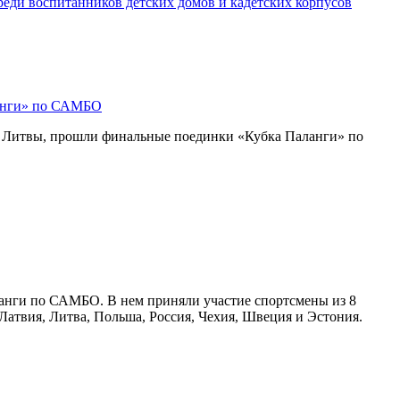
еди воспитанников детских домов и кадетских корпусов
анги» по САМБО
е Литвы, прошли финальные поединки «Кубка Паланги» по
ланги по САМБО. В нем приняли участие спортсмены из 8
 Латвия, Литва, Польша, Россия, Чехия, Швеция и Эстония.