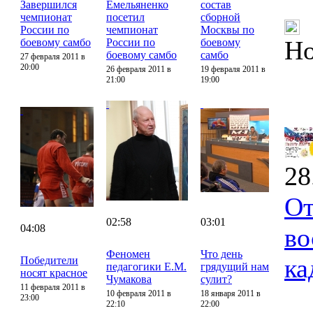
Завершился
Емельяненко
состав
чемпионат
посетил
сборной
России по
чемпионат
Москвы по
Но
боевому самбо
России по
боевому
боевому самбо
самбо
27 февраля 2011 в
20:00
26 февраля 2011 в
19 февраля 2011 в
21:00
19:00
28
От
02:58
03:01
04:08
во
Феномен
Что день
ка
Победители
педагогики Е.М.
грядущий нам
носят красное
Чумакова
сулит?
11 февраля 2011 в
10 февраля 2011 в
18 января 2011 в
23:00
22:10
22:00