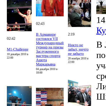
14
02:43
Ку
2:19
В Армавире
02:42
состоялся VII
В 
Международный
Никто не
турнир на призы
M1-Challenge
забыт, ничто
Заслуженного
по
не забыто
10 декабря 2010 в
мастера спорта
22:00
20 ноября 2010 в
Ашота
22:00
уч
Маркарьяна
04 декабря 2010 в
ср
18:00
Ли
Шв