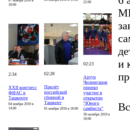
6 
07 ноября 2010 в
22:00
18:00
М
за
са
де
и 
02:23
пр
02:28
2:34
Артур
Чилингаров
Прилёт
XXII конгресс
принял
российской
ФИАС в
участие в
сборной в
Ташкенте
открытии
Ташкент
“Юного
Вс
04 ноября 2010 в
самбиста”
14:00
01 ноября 2010 в 18:00
30 октября 2010 в
18:00