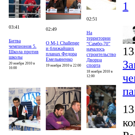
1
02:51
03:41
02:49
На
территории
Битва
О M-1 Challenge
“Самбо-70”
чемпионов 5.
13
и ближайших
началось
Школа против
планах Федора
строительство
школы
Емельяненко
Дворца
За
20 ноября 2010 в
спорта
19 ноября 2010 в 22:00
16:00
18 ноября 2010 в
че
12:00
па
13
ко