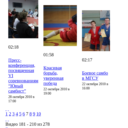
02:18
01:58
02:17
Пресс-
конференция,
Красивая
посвященная
борьба,
Боевое самбо
VI
уверенная
в МГСУ
соревнованиям
победа
22 октября 2010 в
“Юный
16:00
22 октября 2010 в
самбист”
19:00
28 октября 2010 в
17:00
1
2
3
4
5
6
7
8
9
10
Видео 181 - 210 из 278