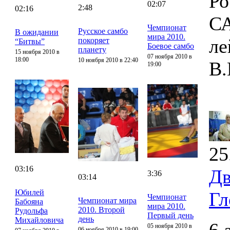
Ро
02:07
2:48
02:16
СА
Чемпионат
Русское самбо
В ожидании
мира 2010.
ле
покоряет
“Битвы”
Боевое самбо
планету
15 ноября 2010 в
07 ноября 2010 в
18:00
10 ноября 2010 в 22:40
В.
19:00
25
03:16
Дв
3:36
03:14
Юбилей
Гл
Чемпионат
Чемпионат мира
Бабояна
мира 2010.
2010. Второй
Рудольфа
Первый день
день
Михайловича
05 ноября 2010 в
06 ноября 2010 в 19:00