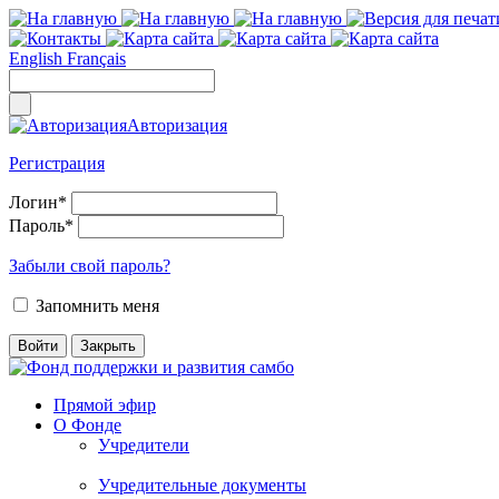
English
Français
Авторизация
Регистрация
Логин
*
Пароль
*
Забыли свой пароль?
Запомнить меня
Прямой эфир
О Фонде
Учредители
Учредительные документы