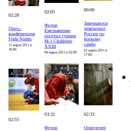
00:00
02:05
02:28
Завершился
Федор
Пресс-
чемпионат
Емельяненко
конференция
России по
посетил турнир
Fight Nights
боевому
M-1 Challenge
самбо
11 марта 2011 в
XXIII
18:00
02 марта 2011 в
06 марта 2011 в 02:00
17:00
03:32
02:33
02:55
Федор
Определен