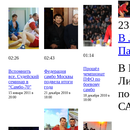
23
В 
Па
01:14
02:26
02:43
В 
Прошёл
Вспомнить
Федерация
чемпионат
все. Судейский
самбо Москвы
Ли
ПФО по
семинар в
подвела итоги
боевому
“Самбо-70”
года
самбо
по
15 января 2011 в
21 декабря 2010 в
18 декабря 2010 в
20:00
18:00
18:00
С