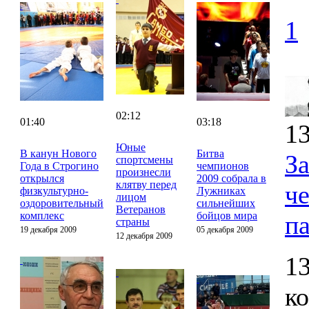
1
02:12
01:40
03:18
13
Юные
В канун Нового
Битва
З
спортсмены
Года в Строгино
чемпионов
произнесли
открылся
2009 собрала в
клятву перед
ч
физкультурно-
Лужниках
лицом
оздоровительный
сильнейших
Ветеранов
комплекс
бойцов мира
п
страны
19 декабря 2009
05 декабря 2009
12 декабря 2009
13
к