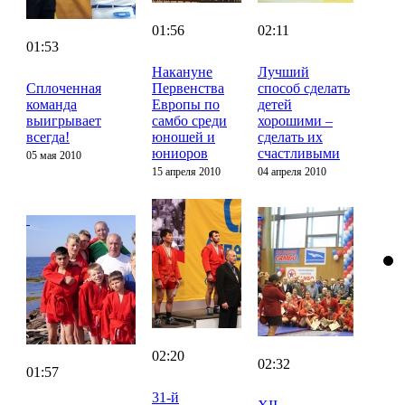
01:56
02:11
01:53
Накануне
Лучший
Сплоченная
Первенства
способ сделать
команда
Европы по
детей
выигрывает
самбо среди
хорошими –
всегда!
юношей и
сделать их
юниоров
счастливыми
05 мая 2010
15 апреля 2010
04 апреля 2010
02:20
02:32
01:57
31-й