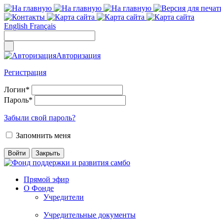
English
Français
Авторизация
Регистрация
Логин
*
Пароль
*
Забыли свой пароль?
Запомнить меня
Прямой эфир
О Фонде
Учредители
Учредительные документы