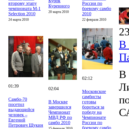
Кубок
второму этапу
России по
Куренного
чемпионата M-1
боевому самбо
20 марта 2010
Selection 2010
2010
24 марта 2010
22 февраля 2010
23
В
П
В
02:12
Л
01:39
02:04
Московские
п
самбисты
Cамбо-70
В Москве
готовы
посетил
завершился
бороться за
С
выдающийся
Чемпионат
победу на
человек –
МВД РФ по
Чемпионате
Евгений
самбо 2010
России по
Петрович Щукин
боевому самбо
15 февраля 2010