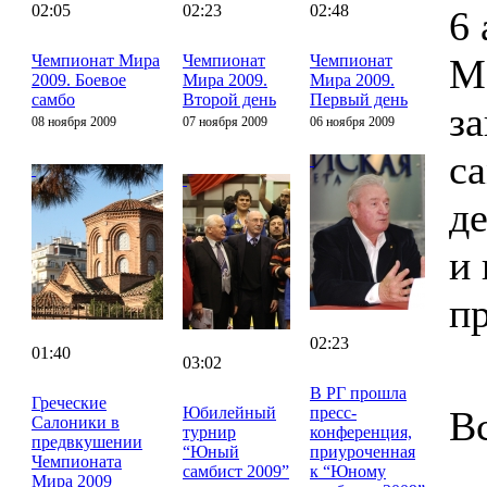
02:05
02:23
02:48
6 
Чемпионат Мира
Чемпионат
Чемпионат
М
2009. Боевое
Мира 2009.
Мира 2009.
самбо
Второй день
Первый день
з
08 ноября 2009
07 ноября 2009
06 ноября 2009
с
д
и 
п
02:23
01:40
03:02
В РГ прошла
Греческие
Юбилейный
пресс-
В
Салоники в
турнир
конференция,
предвкушении
“Юный
приуроченная
Чемпионата
самбист 2009”
к “Юному
Мира 2009