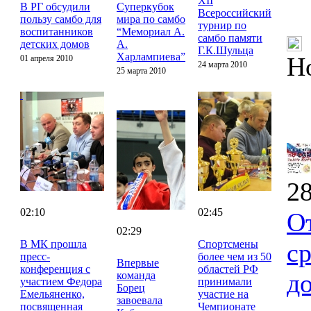
XII
В РГ обсудили
Суперкубок
Всероссийский
пользу самбо для
мира по самбо
турнир по
воспитанников
“Мемориал А.
самбо памяти
детских домов
А.
Г.К.Шульца
Харлампиева”
Н
01 апреля 2010
24 марта 2010
25 марта 2010
28
02:10
02:45
О
02:29
В МК прошла
Спортсмены
с
пресс-
более чем из 50
Впервые
конференция с
областей РФ
д
команда
участием Федора
принимали
Борец
Емельяненко,
участие на
завоевала
посвященная
Чемпионате