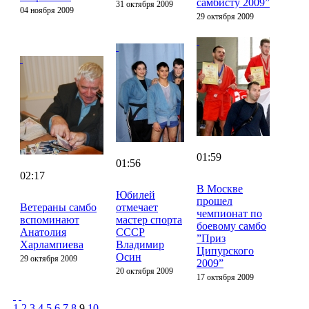
самбисту 2009”
31 октября 2009
04 ноября 2009
29 октября 2009
01:59
01:56
02:17
В Москве
Юбилей
прошел
Ветераны самбо
отмечает
чемпионат по
вспоминают
мастер спорта
боевому самбо
Анатолия
СССР
”Приз
Харлампиева
Владимир
Ципурского
Осин
29 октября 2009
2009”
20 октября 2009
17 октября 2009
1
2
3
4
5
6
7
8
9
10