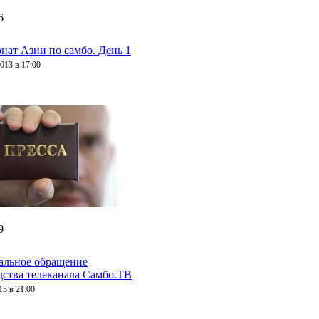
6
нат Азии по самбо. День 1
013 в 17:00
9
льное обращение
дства телеканала Самбо.ТВ
13 в 21:00