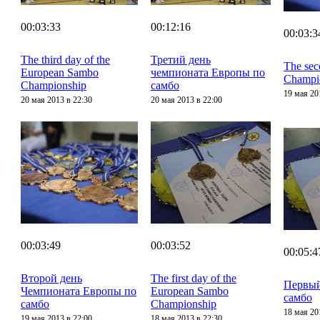
00:03:33
00:12:16
00:03:3
The third day of the
Третий день
The sec
European Sambo
чемпионата Европы по
Champi
Championship
самбо
19 мая 20
20 мая 2013 в 22:30
20 мая 2013 в 22:00
00:03:49
00:03:52
00:05:4
Второй день
The first day of the
Первый
Чемпионата Европы по
European Sambo
самбо
самбо
Championship
18 мая 20
19 мая 2013 в 22:00
18 мая 2013 в 22:30