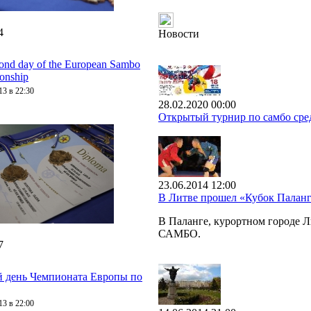
4
Новости
ond day of the European Sambo
onship
13 в 22:30
28.02.2020 00:00
Открытый турнир по самбо сре
23.06.2014 12:00
В Литве прошел «Кубок Пала
В Паланге, курортном городе 
САМБО.
7
 день Чемпионата Европы по
13 в 22:00