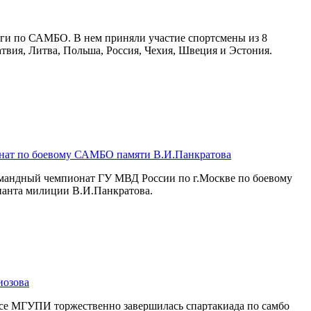
нги по САМБО. В нем приняли участие спортсмены из 8
атвия, Литва, Польша, Россия, Чехия, Швеция и Эстония.
нат по боевому САМБО памяти В.И.Панкратова
командный чемпионат ГУ МВД России по г.Москве по боевому
анта милиции В.И.Панкратова.
иозова
ксе МГУПИ торжественно завершилась спартакиада по самбо