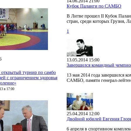
14.06.2014 21:00
Кубок Паланги по САМБО
В Литве прошел II Кубок Пала
стран, среди которых Грузия, Л
1
6
13.05.2014 15:00
Завершился командный чемпио
 открытый турнир по самбо
13 мая 2014 года завершился 
дей с ограничением здоровья
САМБО, памяти генерал-лейтен
оление»
13 в 17:00
25.04.2014 12:00
Двойной юбилей Евгения Глор
6 апреля в спортивном компле