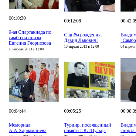
00:10:30
00:12:08
00:42:0
9-ая Спартакиада по
С днём рождения,
Владим
самбо на призы
Давид Львович!
"Самбо
Евгения Глориозова
13 апреля 2013 в 12:00
04 апреля
18 апреля 2013 в 12:00
00:04:44
00:05:25
00:08:3
Мемориал
Турнир, посвященный
Владим
А.А.Харлампиева
памяти Г.К. Шульца
спорта