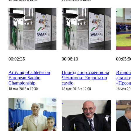
00:02:35
00:06:10
00:05:5
Arriving of athletes on
Приезд спортсменов на
Второй
European Sambo
Чемпионат Европы по
для лю
Championship
самбо
«Преод
18 мая 2013 в 12:30
18 мая 2013 в 12:00
16 мая 20