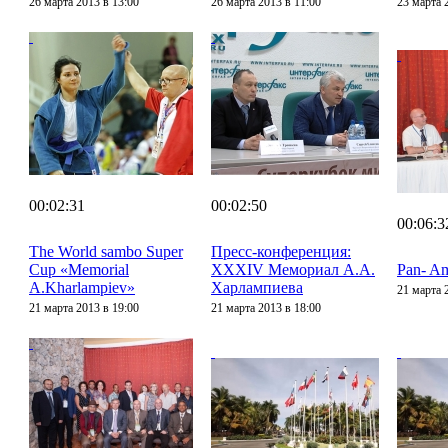
26 марта 2013 в 13:00
26 марта 2013 в 11:00
23 марта 
00:02:31
00:02:50
00:06:3
The World sambo Super
Пресс-конференция:
Cup «Memorial
XXXIV Мемориал А.А.
Pan- A
A.Kharlampiev»
Харлампиева
21 марта 
21 марта 2013 в 19:00
21 марта 2013 в 18:00