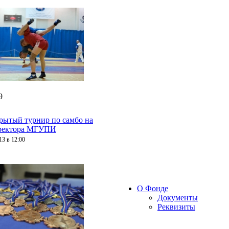
9
крытый турнир по самбо на
ректора МГУПИ
13 в 12:00
О Фонде
Документы
Реквизиты