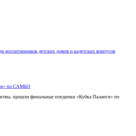
ди воспитанников детских домов и кадетских корпусов
нги» по САМБО
Литвы, прошли финальные поединки «Кубка Паланги» по