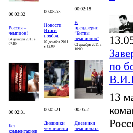
00:02:18
00:08:53
00:03:32
В
Новости.
Россия –
преддверии
Итоги
чемпион!
“Битвы
ноября.
13.0
чемпионов”
04 декабря 2011 в
02 декабря 2011
07:00
02 декабря 2011 в
в 12:00
10:00
Заве
по б
В.И.
13 м
кома
00:05:21
00:05:21
00:02:31
Росс
Дневники
Дневники
Без
чемпионата
чемпионата
комментариев.