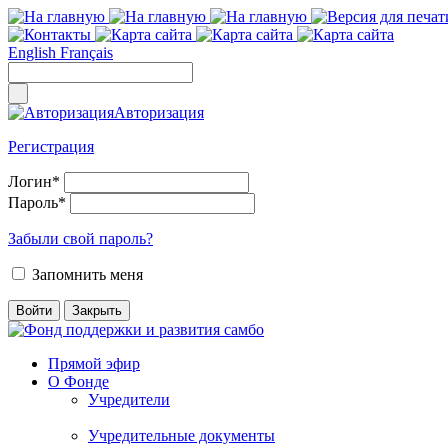
English
Français
Авторизация
Регистрация
Логин
*
Пароль
*
Забыли свой пароль?
Запомнить меня
Прямой эфир
О Фонде
Учредители
Учредительные документы