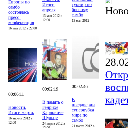
Европы по
турнир по
Итоги
самбо
Ново
боевому
апреля.
состоялась
самбо
13 мая 2012 в
пресс-
12:00
13 мая 2012
конференция
16 мая 2012 в 22:00
28.0
Откр
восп
00:02:46
00:02:19
00:06:11
каде
В
В память о
преддверии
Новости.
Генрихе
суперкубка
Итоги марта.
Карловиче
мира по
Шульце
16 апреля 2012 в
самбо
12:00
24 марта 2012 в
21 марта 2012 в
12:00