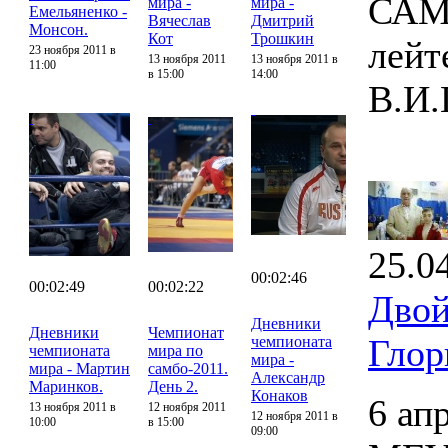
САМБ
мира -
мира -
Емельяненко -
Вячеслав
Дмитрий
Монсон.
Кот
Трошкин
лейт
23 ноября 2011 в
13 ноября 2011
13 ноября 2011 в
11:00
в 15:00
14:00
В.И.
25.0
00:02:46
00:02:49
00:02:22
Двой
Дневники
Дневники
Чемпионат
Глор
чемпионата
чемпионата
мира по
мира -
мира - Мартин
самбо-2011.
Александр
Маринков.
День 2.
Конаков
6 ап
13 ноября 2011 в
12 ноября 2011
12 ноября 2011 в
10:00
в 15:00
09:00