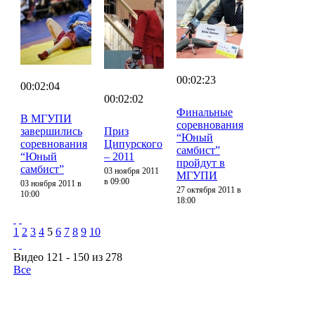
00:02:23
00:02:04
00:02:02
Финальные
В МГУПИ
соревнования
завершились
Приз
“Юный
соревнования
Ципурского
самбист”
“Юный
– 2011
пройдут в
самбист”
03 ноября 2011
МГУПИ
в 09:00
03 ноября 2011 в
27 октября 2011 в
10:00
18:00
1
2
3
4
5
6
7
8
9
10
Видео 121 - 150 из 278
Все