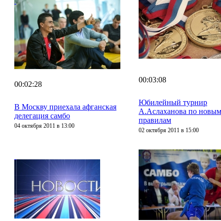
00:03:08
00:02:28
Юбилейный турнир
В Москву приехала афганская
А.Аслаханова по новы
делегация самбо
правилам
04 октября 2011 в 13:00
02 октября 2011 в 15:00