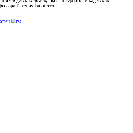
анников детских домов, школ-интернатов и кадетских
фессора Евгения Глориозова.
остей