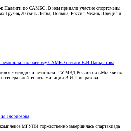
бок Паланги по САМБО. В нем приняли участие спортсмены
рых Грузия, Латвия, Литва, Польша, Россия, Чехия, Швеция и
 чемпионат по боевому САМБО памяти В.И.Панкратова
ршился командный чемпионат ГУ МВД России по г.Москве по
и генерал-лейтенанта милиции В.И.Панкратова.
ия Глориозова
м комплексе МГУПИ торжественно завершилась спартакиада