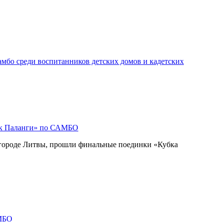
мбо среди воспитанников детских домов и кадетских
ок Паланги» по САМБО
 городе Литвы, прошли финальные поединки «Кубка
МБО