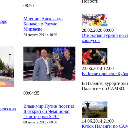
Новости
08:50
Мнение. Александр
коро
Конаков о Расуле
Мирзаеве
28.02.2020 00:00
24 августа 2011 в 18:00
Открытый турнир по са
корпусов
23.06.2014 12:00
В Литве прошел «Куб
В Паланге, курортном
Паланги» по САМБО.
00:04:35
Владимир Путин посетил
тических
II открытый Чемпионат
"Плотформа S-70"
14.06.2014 21:00
09 августа 2011 в 09:00
Кубок Паланги по СА