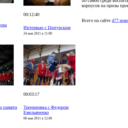
по самбо среди воспит
корпусов на призы про
00:12:40
Всего на сайте
477 нов
дора
Интервью с Ципурским
24 мая 2011 в 11:00
00:03:17
о памяти
Тренировка с Федором
Емельяненко
06 мая 2011 в 12:00