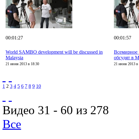
00:01:27
00:01:57
World SAMBO development will be discussed in
Всемирное
Malaysia
обсудят в 
21 июня 2013 в 18:30
21 июня 2013 в 
1
2
3
4
5
6
7
8
9
10
Видео 31 - 60 из 278
Все