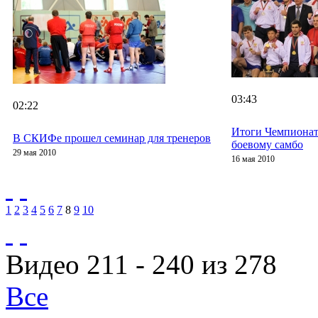
03:43
02:22
Итоги Чемпионат
В СКИФе прошел семинар для тренеров
боевому самбо
29 мая 2010
16 мая 2010
1
2
3
4
5
6
7
8
9
10
Видео 211 - 240 из 278
Все