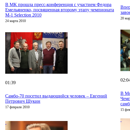
В МК прошла пресс-конференция с участием Федора
Впер
Емельяненко, посвященная второму этапу чемпионата
заво
M-1 Selection 2010
20 мар
24 марта 2010
02:0
01:39
В Мо
Cамбо-70 посетил выдающийся человек – Евгений
Чем
Петрович Щукин
самб
17 февраля 2010
15 фе