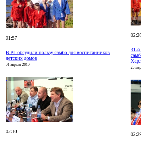
02:2
01:57
31-й
В РГ обсудили пользу самбо для воспитанников
самб
детских домов
Харл
01 апреля 2010
25 мар
02:10
02:2