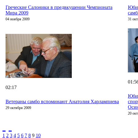
Греческие Салоники в предвкушении Чемпионата
Юби
Мира 2009
самб
04 ноября 2009
31 ок
01:5
02:17
Юбил
Ветераны самбо вспоминают Анатолия Харлампиева
спо
Оси
29 октября 2009
20 ок
1
2
3
4
5
6
7
8
9
10