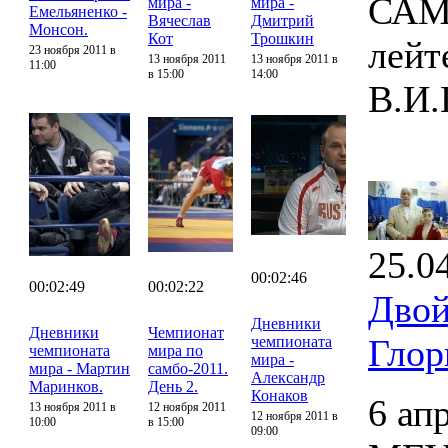
САМБ
мира -
мира -
Емельяненко -
Вячеслав
Дмитрий
Монсон.
Кот
Трошкин
лейт
23 ноября 2011 в
13 ноября 2011
13 ноября 2011 в
11:00
в 15:00
14:00
В.И.
25.0
00:02:46
00:02:49
00:02:22
Двой
Дневники
Дневники
Чемпионат
Глор
чемпионата
чемпионата
мира по
мира -
мира - Мартин
самбо-2011.
Александр
Маринков.
День 2.
Конаков
6 ап
13 ноября 2011 в
12 ноября 2011
12 ноября 2011 в
10:00
в 15:00
09:00