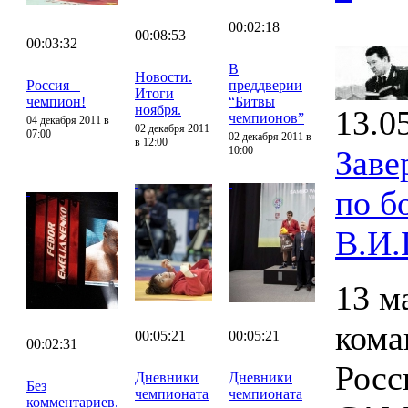
00:02:18
00:08:53
00:03:32
В
Новости.
Россия –
преддверии
Итоги
чемпион!
“Битвы
ноября.
13.0
чемпионов”
04 декабря 2011 в
02 декабря 2011
07:00
02 декабря 2011 в
в 12:00
10:00
Заве
по б
В.И.
13 м
кома
00:05:21
00:05:21
00:02:31
Росс
Дневники
Дневники
Без
чемпионата
чемпионата
комментариев.