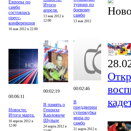
Европы по
турнир по
Итоги
самбо
Ново
боевому
апреля.
состоялась
самбо
13 мая 2012 в
пресс-
12:00
13 мая 2012
конференция
16 мая 2012 в 22:00
28.0
Откр
восп
00:02:46
00:02:19
00:06:11
каде
В
В память о
преддверии
Новости.
Генрихе
суперкубка
Итоги марта.
Карловиче
мира по
Шульце
16 апреля 2012 в
самбо
12:00
24 марта 2012 в
21 марта 2012 в
12:00