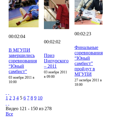
00:02:23
00:02:04
00:02:02
Финальные
В МГУПИ
соревнования
завершились
Приз
“Юный
соревнования
Ципурского
самбист”
“Юный
– 2011
пройдут в
самбист”
03 ноября 2011
МГУПИ
в 09:00
03 ноября 2011 в
27 октября 2011 в
10:00
18:00
1
2
3
4
5
6
7
8
9
10
Видео 121 - 150 из 278
Все