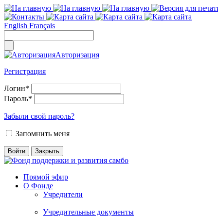
English
Français
Авторизация
Регистрация
Логин
*
Пароль
*
Забыли свой пароль?
Запомнить меня
Прямой эфир
О Фонде
Учредители
Учредительные документы