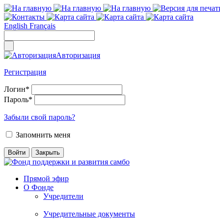
English
Français
Авторизация
Регистрация
Логин
*
Пароль
*
Забыли свой пароль?
Запомнить меня
Прямой эфир
О Фонде
Учредители
Учредительные документы