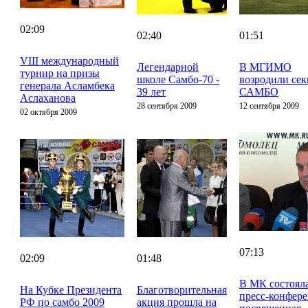
02:09
02:40
01:51
VIII международный
Легендарной
В МГИМО
турнир на призы
школе Самбо-70 -
возродили се
генерала Асламбека
39 лет
САМБО
Аслаханова
28 сентября 2009
12 сентября 2009
02 октября 2009
07:13
02:09
01:48
В МК состоял
На Кубке Президента
Благотворительная
пресс-конфер
РФ по самбо 2009
акция прошла на