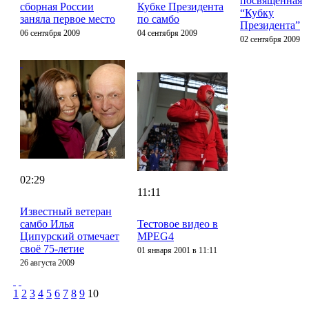
посвященная
сборная России
Кубке Президента
“Кубку
заняла первое место
по самбо
Президента”
06 сентября 2009
04 сентября 2009
02 сентября 2009
02:29
11:11
Известный ветеран
самбо Илья
Тестовое видео в
Ципурский отмечает
MPEG4
своё 75-летие
01 января 2001 в 11:11
26 августа 2009
1
2
3
4
5
6
7
8
9
10