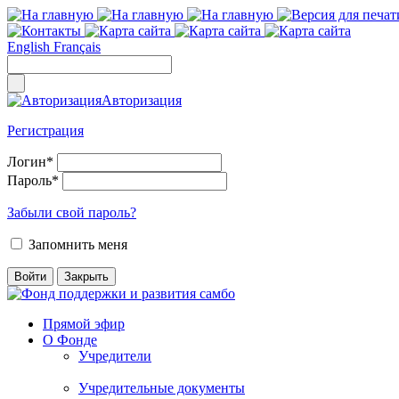
English
Français
Авторизация
Регистрация
Логин
*
Пароль
*
Забыли свой пароль?
Запомнить меня
Прямой эфир
О Фонде
Учредители
Учредительные документы