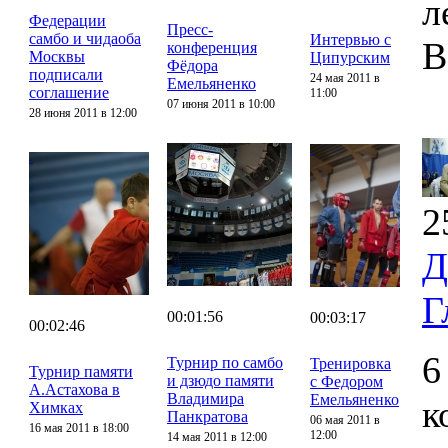
л
Федерации
Пресс-
самбо и чидаоба
Интервью с
В
конференция
Москвы
Ципурским
Фёдора
подписали
24 мая 2011 в
Емельяненко
соглашение
11:00
07 июня 2011 в 10:00
28 июня 2011 в 12:00
2
Д
Г
00:01:56
00:03:17
00:02:46
6
Турнир по самбо
Тренировка
Турнир памяти
и дзюдо памяти
с Федором
А.Астахова в
Владимира
Емельяненко
к
Химках
Панкратова
06 мая 2011 в
16 мая 2011 в 18:00
12:00
14 мая 2011 в 12:00