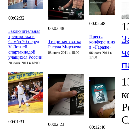
00:02:32
1
00:02:48
00:03:48
Заключительная
З
тренировка в
Пресс-
Самбо 70 перед
Тигриная хватка
конференция
V Летней
Расула Мирзаева
в «Гараже»
ч
спартакиадой
08 июля 2011 в 18:00
06 июля 2011 в
учащихся России
17:00
п
20 июля 2011 в 18:00
1
к
Р
С
00:01:31
00:02:23
00:12:40