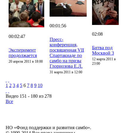
00:01:56
02:08
00:02:47
Пресс-
конференция,
Битва под
Эксперимент
посвященная VII
Москвой 3
продолжается
Спартакиаде по
12 марта 2011 в
самбо на призы
20 апреля 2011 в 18:00
23:00
Глориозова Е.Л.
31 марта 2011 в 12:00
1
2
3
4
5
6
7
8
9
10
Видео 151 - 180 из 278
Все
НО «Фонд поддержки и развития самбо».
© 1999-2014 Все права защищены.