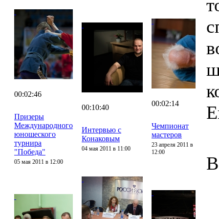
т
с
в
ш
к
00:02:46
00:02:14
Е
00:10:40
Призеры
Международного
Чемпионат
Интервью с
юношеского
мастеров
Конаковым
турнира
23 апреля 2011 в
04 мая 2011 в 11:00
"Победа"
12:00
В
05 мая 2011 в 12:00