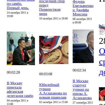
последний сбор
Федора
по самбо.
перед
Емельяненко
Первый день.
Первенством
и Джеффа
14 октября 2011 в
мира
Монсона
19:00
10 октября 2011 в 19:00
08 октября 2011
в 09:00
2
О
с
д
00:02:34
00:02:28
00:03:08
В Москве
В Москву
Юбилейный
стартует
приехала
турнир
турнир на
афганская
А.Аслаханова по
призы А.
делегация самбо
новым правилам
Аслаханова
04 октября 2011 в
02 октября 2011 в 15:00
27 сентября 2011
13:00