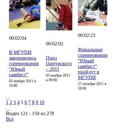
00:02:23
00:02:04
00:02:02
Финальные
В МГУПИ
соревнования
завершились
Приз
“Юный
соревнования
Ципурского
самбист”
“Юный
– 2011
пройдут в
самбист”
03 ноября 2011
МГУПИ
в 09:00
03 ноября 2011 в
27 октября 2011 в
10:00
18:00
1
2
3
4
5
6
7
8
9
10
Видео 121 - 150 из 278
Все