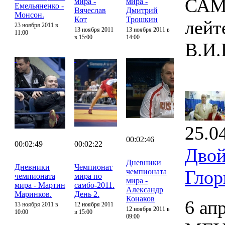
САМБ
мира -
мира -
Емельяненко -
Вячеслав
Дмитрий
Монсон.
Кот
Трошкин
лейт
23 ноября 2011 в
13 ноября 2011
13 ноября 2011 в
11:00
в 15:00
14:00
В.И.
25.0
00:02:46
00:02:49
00:02:22
Двой
Дневники
Дневники
Чемпионат
Глор
чемпионата
чемпионата
мира по
мира -
мира - Мартин
самбо-2011.
Александр
Маринков.
День 2.
Конаков
6 ап
13 ноября 2011 в
12 ноября 2011
12 ноября 2011 в
10:00
в 15:00
09:00