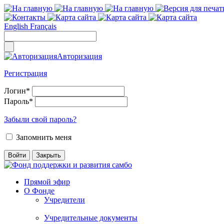
English
Français
Авторизация
Регистрация
Логин
*
Пароль
*
Забыли свой пароль?
Запомнить меня
Прямой эфир
О Фонде
Учредители
Учредительные документы