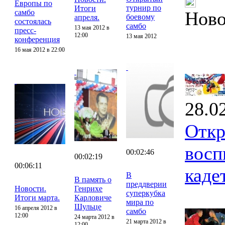
Европы по
турнир по
Итоги
самбо
Ново
боевому
апреля.
состоялась
самбо
13 мая 2012 в
пресс-
12:00
13 мая 2012
конференция
16 мая 2012 в 22:00
28.0
Откр
восп
00:02:46
00:02:19
00:06:11
каде
В
В память о
преддверии
Новости.
Генрихе
суперкубка
Итоги марта.
Карловиче
мира по
Шульце
16 апреля 2012 в
самбо
12:00
24 марта 2012 в
21 марта 2012 в
12:00