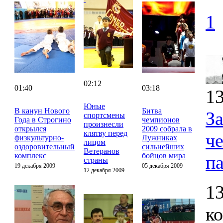
1
02:12
01:40
03:18
13
Юные
В канун Нового
Битва
З
спортсмены
Года в Строгино
чемпионов
произнесли
открылся
2009 собрала в
клятву перед
ч
физкультурно-
Лужниках
лицом
оздоровительный
сильнейших
Ветеранов
комплекс
бойцов мира
п
страны
19 декабря 2009
05 декабря 2009
12 декабря 2009
13
к