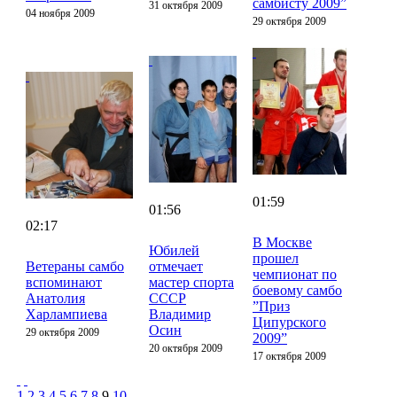
самбисту 2009”
31 октября 2009
04 ноября 2009
29 октября 2009
01:59
01:56
02:17
В Москве
Юбилей
прошел
Ветераны самбо
отмечает
чемпионат по
вспоминают
мастер спорта
боевому самбо
Анатолия
СССР
”Приз
Харлампиева
Владимир
Ципурского
Осин
29 октября 2009
2009”
20 октября 2009
17 октября 2009
1
2
3
4
5
6
7
8
9
10