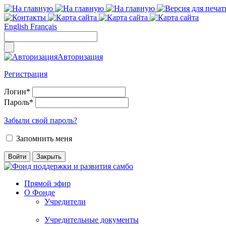
English
Français
Авторизация
Регистрация
Логин
*
Пароль
*
Забыли свой пароль?
Запомнить меня
Прямой эфир
О Фонде
Учредители
Учредительные документы