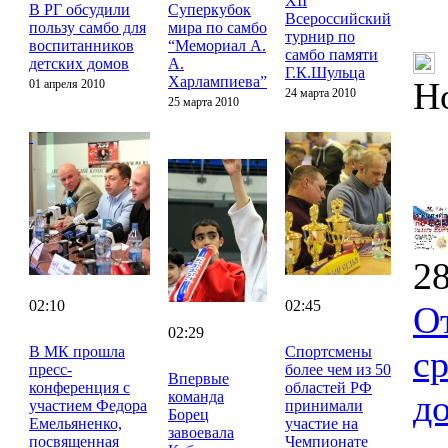
XII
В РГ обсудили
Суперкубок
Всероссийский
пользу самбо для
мира по самбо
турнир по
воспитанников
“Мемориал А.
самбо памяти
детских домов
А.
Г.К.Шульца
Харлампиева”
Н
01 апреля 2010
24 марта 2010
25 марта 2010
28
02:10
02:45
О
02:29
В МК прошла
Спортсмены
с
пресс-
более чем из 50
Впервые
конференция с
областей РФ
д
команда
участием Федора
принимали
Борец
Емельяненко,
участие на
завоевала
посвященная
Чемпионате