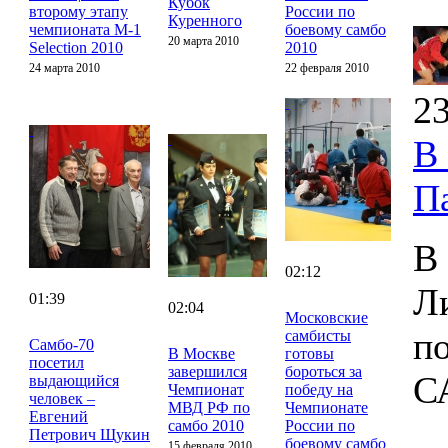
Кубок
второму этапу
России по
Куренного
чемпионата M-1
боевому самбо
20 марта 2010
Selection 2010
2010
24 марта 2010
22 февраля 2010
23
В
П
В
02:12
Л
01:39
02:04
Московские
п
самбисты
Cамбо-70
В Москве
готовы
посетил
завершился
бороться за
С
выдающийся
Чемпионат
победу на
человек –
МВД РФ по
Чемпионате
Евгений
самбо 2010
России по
Петрович Щукин
боевому самбо
15 февраля 2010