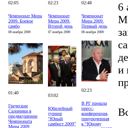
02:05
02:23
02:48
6 
Чемпионат Мира
Чемпионат
Чемпионат
М
2009. Боевое
Мира 2009.
Мира 2009.
самбо
Второй день
Первый день
з
08 ноября 2009
07 ноября 2009
06 ноября 2009
с
д
и 
п
02:23
01:40
03:02
В РГ прошла
Греческие
Юбилейный
пресс-
В
Салоники в
турнир
конференция,
предвкушении
“Юный
приуроченная
Чемпионата
самбист 2009”
к “Юному
Мира 2009