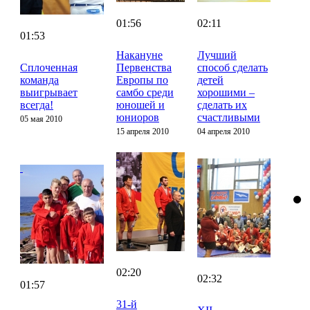
01:56
02:11
01:53
Накануне
Лучший
Сплоченная
Первенства
способ сделать
команда
Европы по
детей
выигрывает
самбо среди
хорошими –
всегда!
юношей и
сделать их
юниоров
счастливыми
05 мая 2010
15 апреля 2010
04 апреля 2010
02:20
02:32
01:57
31-й