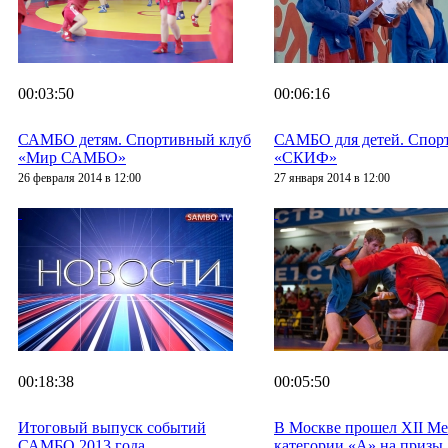
00:03:50
00:06:16
САМБО детям. Спортивный клуб
САМБО для детей. Спор
«Мир САМБО»
«СКИФ»
26 февраля 2014 в 12:00
27 января 2014 в 12:00
00:18:38
00:05:50
Итоговый выпуск событий
В Москве прошел XII М
САМБО 2013 года
категории «А» на призы