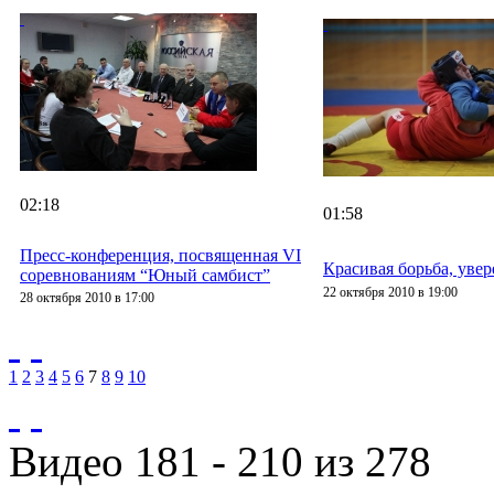
02:18
01:58
Пресс-конференция, посвященная VI
Красивая борьба, увер
соревнованиям “Юный самбист”
22 октября 2010 в 19:00
28 октября 2010 в 17:00
1
2
3
4
5
6
7
8
9
10
Видео 181 - 210 из 278