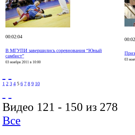
00:02:04
00:02
В МГУПИ завершились соревнования “Юный
Приз
самбист”
03 ноя
03 ноября 2011 в 10:00
1
2
3
4
5
6
7
8
9
10
Видео 121 - 150 из 278
Все