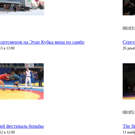
00:03
портсменов на Этап Кубка мира по самбо
Серге
13 в 13:00
26 дека
00:05
ий фестиваль борьбы
The f
12 в 12:00
11 нояб