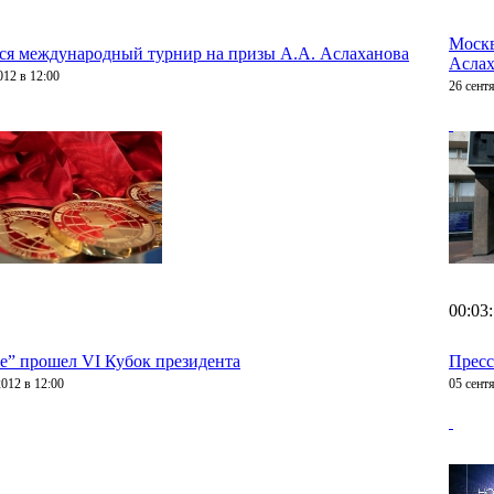
Москв
ся международный турнир на призы А.А. Аслаханова
Аслах
012 в 12:00
26 сент
00:03
е” прошел VI Кубок президента
Пресс
2012 в 12:00
05 сент