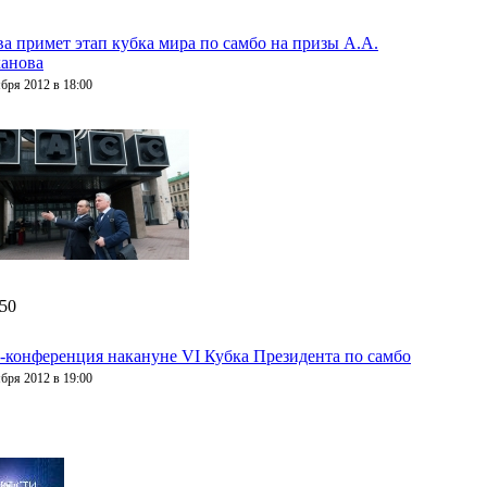
а примет этап кубка мира по самбо на призы А.А.
анова
ября 2012 в 18:00
:50
-конференция накануне VI Кубка Президента по самбо
ября 2012 в 19:00