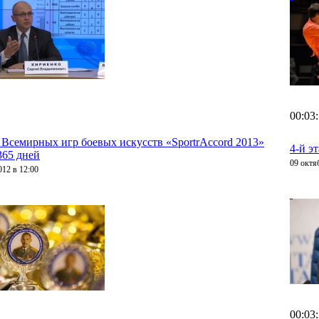
00:03
 Всемирных игр боевых искусств «SportrAccord 2013»
4-й э
365 дней
09 октя
012 в 12:00
00:03