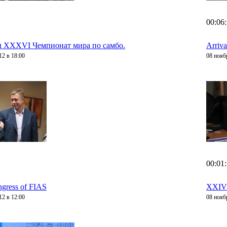
00:06
л XXXVI Чемпионат мира по самбо.
Arriv
12 в 18:00
08 нояб
00:01
gress of FIAS
XXIV
12 в 12:00
08 нояб