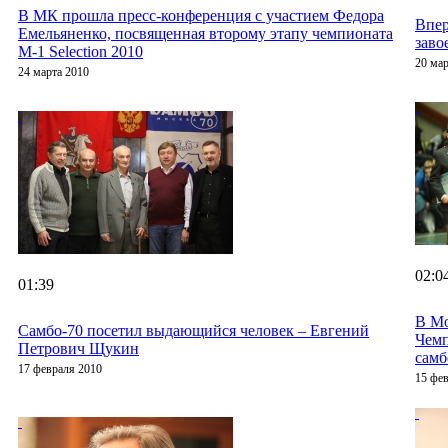
В МК прошла пресс-конференция с участием Федора
Впер
Емельяненко, посвященная второму этапу чемпионата
заво
M-1 Selection 2010
20 мар
24 марта 2010
02:0
01:39
В Мо
Cамбо-70 посетил выдающийся человек – Евгений
Чем
Петрович Щукин
самб
17 февраля 2010
15 фе