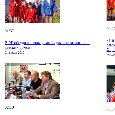
02:2
01:57
31-й
В РГ обсудили пользу самбо для воспитанников
самб
детских домов
Харл
01 апреля 2010
25 мар
02:10
02:2