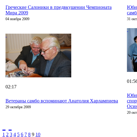
Греческие Салоники в предвкушении Чемпионата
Юби
Мира 2009
самб
04 ноября 2009
31 ок
01:5
02:17
Юбил
Ветераны самбо вспоминают Анатолия Харлампиева
спо
Оси
29 октября 2009
20 ок
1
2
3
4
5
6
7
8
9
10