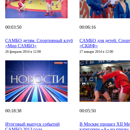
00:03:50
00:06:16
САМБО детям. Спортивный клуб
САМБО для детей. Спор
«Мир САМБО»
«СКИФ»
26 февраля 2014 в 12:00
27 января 2014 в 12:00
00:18:38
00:05:50
Итоговый выпуск событий
В Москве прошел XII М
САМБО 2013 года
категории «А» на призы