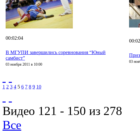
00:02:04
00:02
В МГУПИ завершились соревнования “Юный
Приз
самбист”
03 ноя
03 ноября 2011 в 10:00
1
2
3
4
5
6
7
8
9
10
Видео 121 - 150 из 278
Все