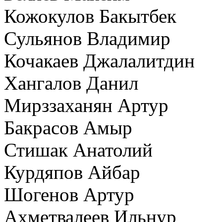
Кожокулов Бакытбек
Сульянов Владимир
Кочакаев Джалалитдин
Хангалов Данил
Мирззаханян Артур
Бакрасов Амыр
Стишак Анатолий
Курдяпов Айбар
Шогенов Артур
Ахметвалеев Ильнур