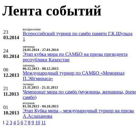
Лента событий
воскресение
23
Всероссийский турнир по самбо памяти Г.К.Шульца
03.2014
1
пятница
24
24.01.2014 - 27.01.2014
Этап кубка мира по САМБО на призы президента
01.2014
республики Казахстан
пятница
06
06.12.2013 - 08.12.2013
Международный турнир по САМБО «Мемориал
12.2013
П.Эйгминаса»
четверг
21
21.11.2013 - 25.11.2013
Чемпионат мира по самбо (мужчины, женщины, боев
11.2013
самбо)
вторник
01
01.10.2013 - 04.10.2013
Этап Кубка мира – международный турнир на призы
10.2013
А.Аслаханова
1
2
3
4
5
6
7
8
9
10
11