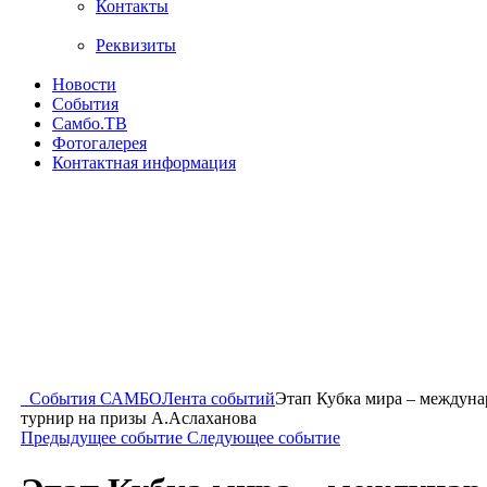
Контакты
Реквизиты
Новости
События
Самбо.ТВ
Фотогалерея
Контактная информация
События САМБО
Лента событий
Этап Кубка мира – междун
турнир на призы А.Аслаханова
Предыдущее событие
Следующее событие