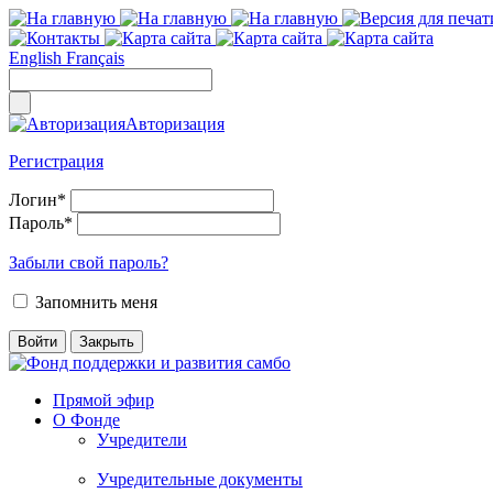
English
Français
Авторизация
Регистрация
Логин
*
Пароль
*
Забыли свой пароль?
Запомнить меня
Прямой эфир
О Фонде
Учредители
Учредительные документы