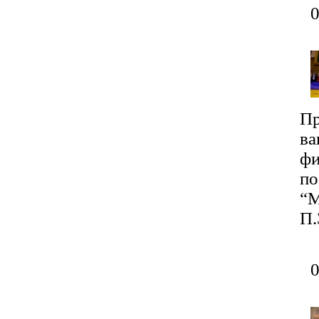
Пр
ва
фи
по
“М
П.