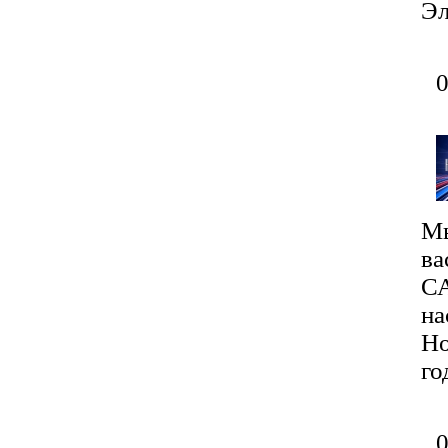
Эл
Мы
ва
С
н
Но
го