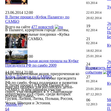
03.2014
Ту
23.06.2014 12:00
22.03.2014
В Литве прошел «Кубок Паланги» по
20.02.2014
САМБО
Эт
19
Всего на сайте
477 новостей
С
В Паланге, курортном городе Литвы,
02.2014
Пр
прошли финальные поединки «Кубка
Бе
Паланги» по САМБО.
21
02.2014
Ку
18.02.2014
04.09.2009 15:00
25.01.2014
Благотворительная акция прошла на Кубке
Эт
24
Президента РФ по самбо 2009
С
Посмотреть о
01.2014
пр
14.06.2014 21:00
событиям
Благотворительная акция, приуроченная ко
Ка
Кубок Паланги по САМБО
27
дню знаний, прошла на кубке президента
01.2014
РФ по самбо. Фонд поддержки и развития
Ку
В Литве прошел II Кубок Паланги по
прислал подарки для российских детей-
23.01.2014
САМБО. В нем приняли участие
сирот, участвовавших в V Спартакиаде
спортсмены из 8 стран, среди которых
07.12.2013
России по самбо.
Грузия, Латвия, Литва, Польша, Россия,
М
06
Чехия, Швеция и Эстония.
п
Акции (1)
12.2013
П
6
4