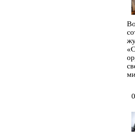
Во
со
жу
«С
ор
св
м