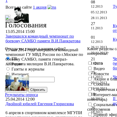
1
08
Ту
12.2013
Всего на сайте
1 акция
05.12.2013
28.11.2013
Голосования
27
Ку
11.2013
от
13.05.2014 15:00
Завершился командный чемпионат по
01
Ку
боевому САМБО памяти В.И.Панкратова
12.2013
26.11.2013
Откуда вы узнали о нашем сайте?
Какие разделы 
13 мая 2014 года завершился командный
22.11.2013
интересны?
чемпионат ГУ МВД России по г.Москве по
ТВ
Че
21
боевому САМБО, памяти генерал-
Фото
(
11.2013
лейтенанта милиции В.И.Панкратова.
Радио
бо
Видео
Газеты и журналы
25
Новости
Интернет
Че
11.2013
Акции и бла
Другое:
20.11.2013
События
19.10.2013
Справочная
18
Результаты опроса
Интернет-ма
II
10.2013
25.04.2014 12:00
инвентарь)
ис
Двойной юбилей Евгения Глориозова
Социальная 
26
спортсменов
10.2013
6 апреля в спортивном комплексе МГУПИ
Прямой эфир