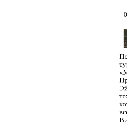
По
ту
«
Пр
Эй
те
ко
вс
Ви