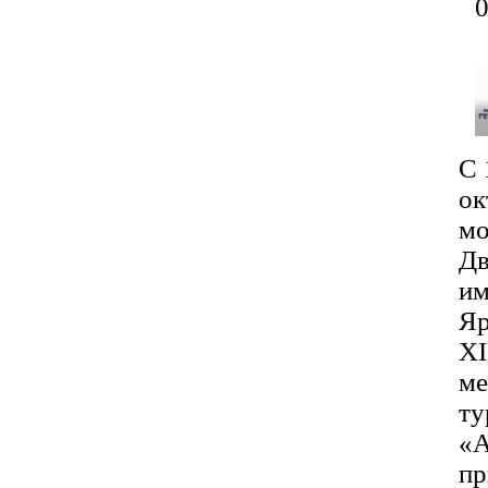
С 
ок
мо
Дв
им
Яр
XI
ме
ту
«А
пр