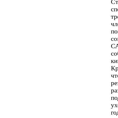
Ст
сп
тр
чл
по
со
С
со
ки
Кр
чт
ре
ра
по
ух
го