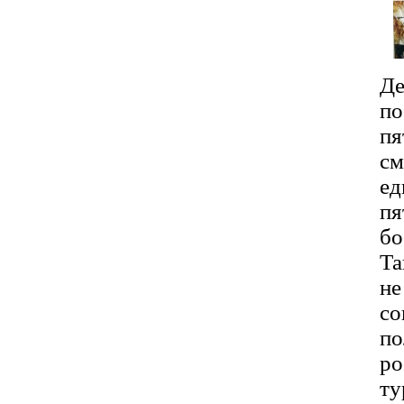
Де
по
пя
с
ед
пя
б
Та
не
со
по
ро
ту