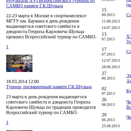
Результаты ХVI Всероссийского турнира по
(ю
САМБО памяти Г.К.Шульца
15
Со
09.2013
22-23 марта в Москве в спорткомплексе
МГТУ им. Баумана в день рождения
11.09.2013
выдающегося советского самбиста и
14.07.2013
дзюдоиста Генриха Карловича Шульца
13
XX
провшел Всероссийский турнир по САМБО.
07.2013
Ун
1
17
Со
07.2013
12.07.2013
28.06.2013
27
Эт
06.2013
Ас
18.03.2014 12:00
Турнир, посвященный памяти Г.К.Шульца
02
Ку
07.2013
23 марта в день рождения выдающегося
26
советского самбиста и дзюдоиста Генриха
Ч
06.2013
Карловича Шульца по традиции проводится
В
Всероссийский турнир по САМБО.
29
Че
06.2013
1
25.06.2013