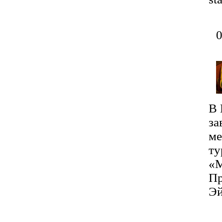
В 
за
ме
ту
«
Пр
Эй