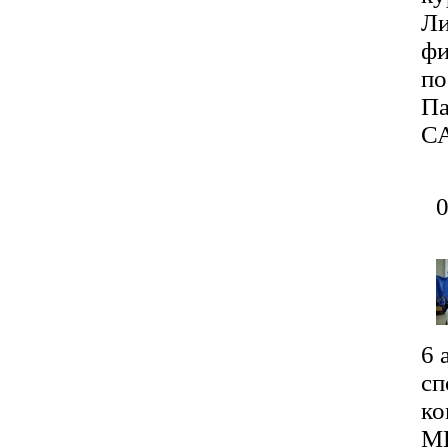
Ли
фи
по
Па
С
6 
сп
ко
М