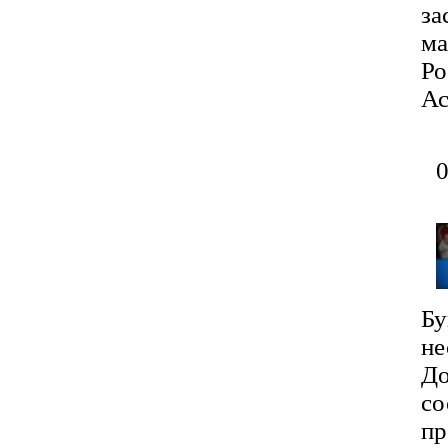
за
ма
Ро
Ас
Бу
не
До
со
пр