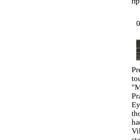
пр
Pr
to
"M
Pr
Ey
th
ha
Vi
st