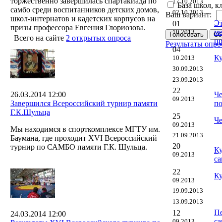
торжественно завершилась спартакиада по
17.10.2013
База школ, к
самбо среди воспитанников детских домов,
02.10.2013
Ваш вариант:
школ-интернатов и кадетских корпусов на
Эт
01
призы профессора Евгения Глориозова.
м
10.2013
Всего на сайте
2 открытых опроса
пр
Результаты опро
04
Ку
10.2013
30.09.2013
23.09.2013
22
26.03.2014 12:00
Че
09.2013
Завершился Всероссийский турнир памяти
п
Г.К.Шульца
25
Че
09.2013
Мы находимся в спорткомплексе МГТУ им.
21.09.2013
Баумана, где проходит XVI Всероссийский
20
турнир по САМБО памяти Г.К. Шульца.
Ку
09.2013
са
22
Ку
09.2013
19.09.2013
13.09.2013
Пе
12
24.03.2014 12:00
са
09.2013