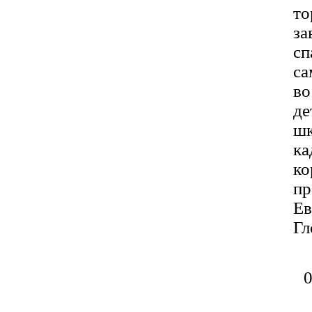
то
за
сп
са
во
де
шк
ка
ко
пр
Ев
Гл