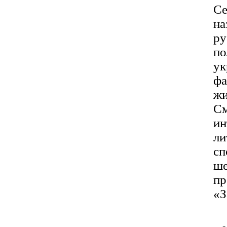
Се
на
ру
по
ук
фа
жи
См
ин
ли
сп
ше
п
«З