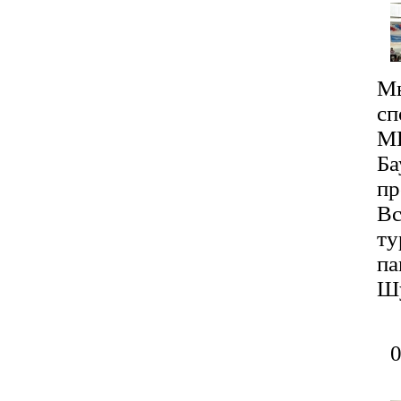
Мы
сп
М
Ба
пр
Вс
ту
па
Шу