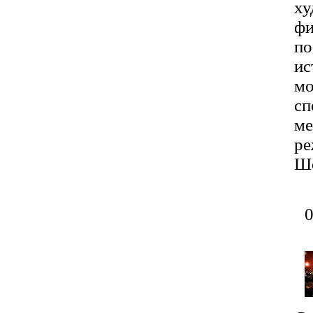
ху
фи
по
ис
мо
сп
ме
ре
Ше