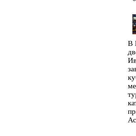
В 
дв
Ив
за
ку
ме
ту
ка
пр
Ас