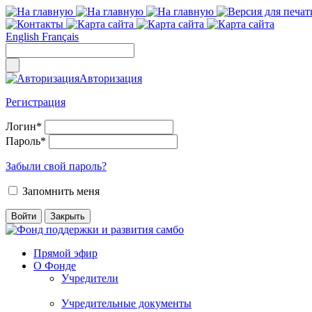
English
Français
Авторизация
Регистрация
Логин
*
Пароль
*
Забыли свой пароль?
Запомнить меня
Прямой эфир
О Фонде
Учредители
Учредительные документы