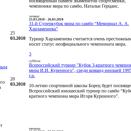
посвященный памяти знаменитой спортсменки,
чемпионки мира по самбо, Натальи Герцанс.
четверг
25.03.2010 - 26.03.2010
31-й Суперкубок мира по самбо “Мемориал А. А.
Харлампиева”
25
03.2010
Турнир Харлампиева считается очень престижны
носит статус неофициального чемпионата мира.
3
суббота
Всероссийский турнир "Кубок 3-кратного чемпио
льца
мира И.И. Куренного", среди команд юношей 199
г.р.
20
ого
03.2010
10-летию спортивной школы Борец будет посвяще
а
Всероссийский юношеский турнир по самбо “Кубо
кратного чемпиона мира Игоря Куринного”.
рт
пятница