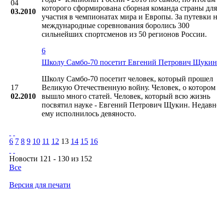
04
которого сформирована сборная команда страны для
03.2010
участия в чемпионатах мира и Европы. За путевки 
международные соревнования боролись 300
сильнейших спортсменов из 50 регионов России.
6
Школу Cамбо-70 посетит Евгений Петрович Щукин
Школу Cамбо-70 посетит человек, который прошел
17
Великую Отечественную войну. Человек, о котором
02.2010
вышло много статей. Человек, который всю жизнь
посвятил науке - Евгений Петрович Щукин. Недавн
ему исполнилось девяносто.
6
7
8
9
10
11
12
13
14
15
16
Новости 121 - 130 из 152
Все
Версия для печати