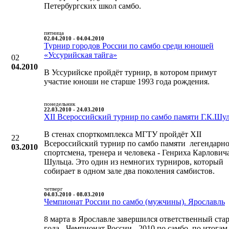
Петербургских школ самбо.
пятница
02.04.2010 - 04.04.2010
Турнир городов России по самбо среди юношей
«Уссурийская тайга»
02
04.2010
В Уссурийске пройдёт турнир, в котором примут
участие юноши не старше 1993 года рождения.
понедельник
22.03.2010 - 24.03.2010
XII Всероссийский турнир по самбо памяти Г.К.Шу
В стенах спорткомплекса МГТУ пройдёт XII
22
Всероссийский турнир по самбо памяти легендарн
03.2010
спортсмена, тренера и человека - Генриха Карлович
Шульца. Это один из немногих турниров, который
собирает в одном зале два поколения самбистов.
четверг
04.03.2010 - 08.03.2010
Чемпионат России по самбо (мужчины). Ярославль
8 марта в Ярославле завершился ответственный ста
года - Чемпионат России - 2010 по самбо, по итогам