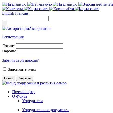
English
Français
Авторизация
Регистрация
Логин
*
Пароль
*
Забыли свой пароль?
Запомнить меня
Прямой эфир
О Фонде
Учредители
Учредительные документы