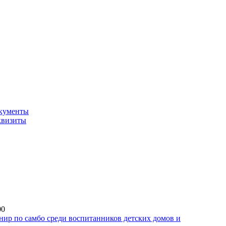
кументы
квизиты
00
ир по самбо среди воспитанников детских домов и