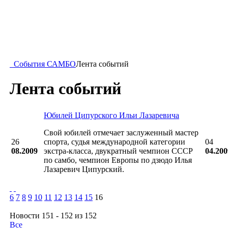
События САМБО
Лента событий
Лента событий
Юбилей Ципурского Ильи Лазаревича
Свой юбилей отмечает заслуженный мастер
26
спорта, судья международной категории
04
08.2009
экстра-класса, двукратный чемпион СССР
04.200
по самбо, чемпион Европы по дзюдо Илья
Лазаревич Ципурский.
6
7
8
9
10
11
12
13
14
15
16
Новости 151 - 152 из 152
Все