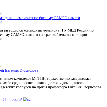
00
омандный чемпионат по боевому САМБО памяти
ва
ода завершился командный чемпионат ГУ МВД России по
оевому САМБО, памяти генерал-лейтенанта милиции
а.
00
ей Евгения Глориозова
ортивном комплексе МГУПИ торжественно завершилась
о самбо среди воспитанников детских домов, школ-
кадетских корпусов на призы профессора Евгения Глориозова.
е
477 новостей