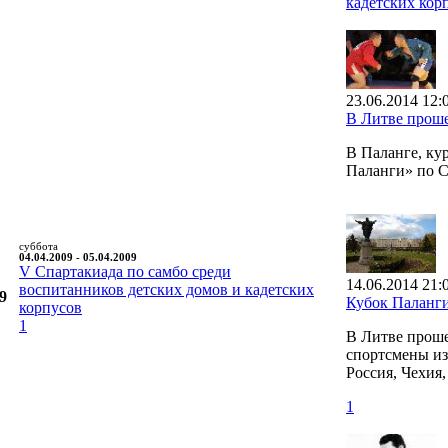
кадетских кор
23.06.2014 12:
В Литве прош
В Паланге, ку
Паланги» по 
суббота
04.04.2009 - 05.04.2009
V Cпартакиада по самбо среди
14.06.2014 21:
воспитанников детских домов и кадетских
9
Кубок Паланг
корпусов
1
В Литве проше
спортсмены из 
Россия, Чехия
1