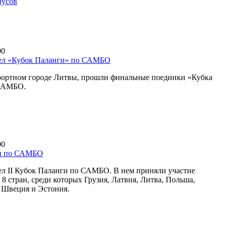
пусов
00
ел «Кубок Паланги» по САМБО
рортном городе Литвы, прошли финальные поединки «Кубка
САМБО.
00
и по САМБО
л II Кубок Паланги по САМБО. В нем приняли участие
8 стран, среди которых Грузия, Латвия, Литва, Польша,
, Швеция и Эстония.