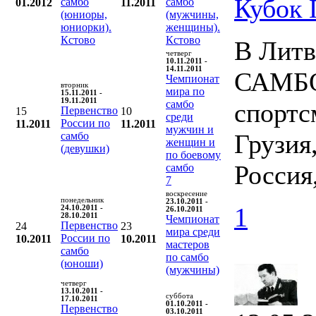
Кубок
самбо
самбо
01.2012
11.2011
(юниоры,
(мужчины,
юниорки).
женщины).
Кстово
Кстово
В Литв
четверг
10.11.2011 -
14.11.2011
САМБО.
Чемпионат
вторник
мира по
15.11.2011 -
19.11.2011
самбо
спортс
Первенство
15
10
среди
России по
11.2011
11.2011
мужчин и
Грузия
самбо
женщин и
(девушки)
по боевому
Россия
самбо
7
воскресение
понедельник
23.10.2011 -
1
24.10.2011 -
26.10.2011
28.10.2011
Чемпионат
Первенство
24
23
мира среди
России по
10.2011
10.2011
мастеров
самбо
по самбо
(юноши)
(мужчины)
четверг
13.10.2011 -
суббота
17.10.2011
01.10.2011 -
Первенство
03.10.2011