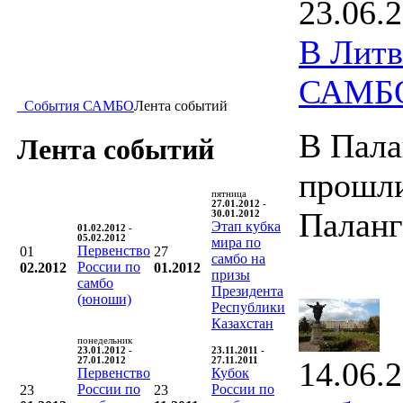
23.06.
В Литв
САМБ
События САМБО
Лента событий
В Пала
Лента событий
прошли
пятница
27.01.2012 -
Палан
30.01.2012
Этап кубка
01.02.2012 -
05.02.2012
мира по
Первенство
01
27
самбо на
России по
02.2012
01.2012
призы
самбо
Президента
(юноши)
Республики
Казахстан
понедельник
23.01.2012 -
23.11.2011 -
27.01.2012
27.11.2011
14.06.
Первенство
Кубок
России по
России по
23
23