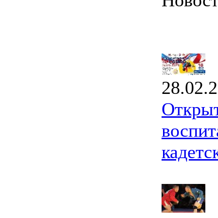
Новос
28.02.
Открыт
воспит
кадетс