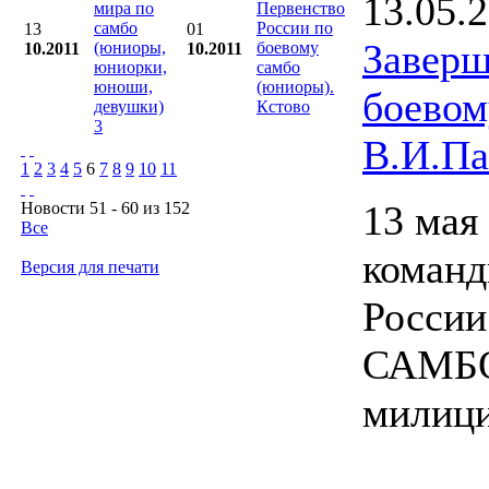
13.05.
мира по
Первенство
самбо
России по
13
01
Заверш
(юниоры,
боевому
10.2011
10.2011
юниорки,
самбо
юноши,
(юниоры).
боево
девушки)
Кстово
3
В.И.Па
1
2
3
4
5
6
7
8
9
10
11
13 мая
Новости 51 - 60 из 152
Все
коман
Версия для печати
России
САМБО,
милици