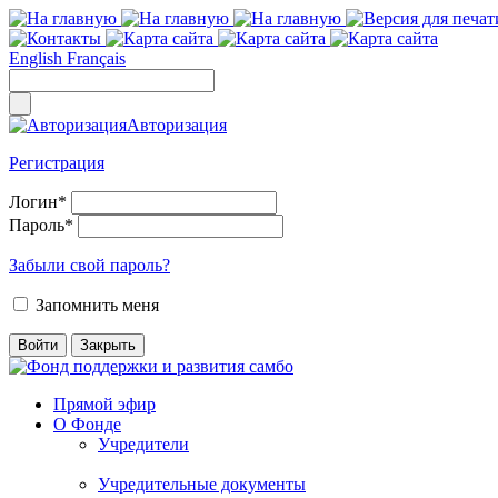
English
Français
Авторизация
Регистрация
Логин
*
Пароль
*
Забыли свой пароль?
Запомнить меня
Прямой эфир
О Фонде
Учредители
Учредительные документы