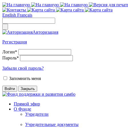
English
Français
Авторизация
Регистрация
Логин
*
Пароль
*
Забыли свой пароль?
Запомнить меня
Прямой эфир
О Фонде
Учредители
Учредительные документы