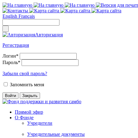
English
Français
Авторизация
Регистрация
Логин
*
Пароль
*
Забыли свой пароль?
Запомнить меня
Прямой эфир
О Фонде
Учредители
Учредительные документы