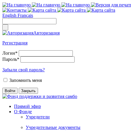
English
Français
Авторизация
Регистрация
Логин
*
Пароль
*
Забыли свой пароль?
Запомнить меня
Прямой эфир
О Фонде
Учредители
Учредительные документы